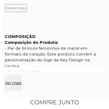
Descrição
COMPOSIÇÃO
Composição do Produto:
- Par de brincos femininos de metal em 
formato de coração. Este produto contém a 
personalização do logo da Key Design na 
tarraxa.

- Peso: 10 gramas

- Tamanho: Único

Ver mais
- Banho: Produto banhado a paládio com 
acabamento em verniz

CARACTERÍSTICAS
COMPRE JUNTO
Características dos Brincos: