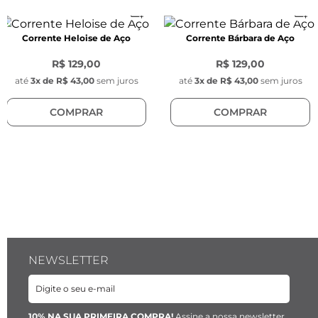
- Comprimento: 35 mm

- Largura: 22 mm

Corrente Heloise de Aço
Corrente Bárbara de Aço
- Espessura: 1,3 mm

- Cor: Prata

R$ 129,00
R$ 129,00
- Modelo: Coração liso

até
3
x de
R$ 43,00
sem juros
até
3
x de
R$ 43,00
sem juros
- Tarraxas arredondadas na cor prata banhadas 
COMPRAR
COMPRAR
a paládio, com 7mm de espessura.

*Acabamentos em verniz garantem maior 
durabilidade, protegendo a peça e ainda 
reduzem as chances de reações alérgicas

*Este produto não possui níquel em sua 
composição.
NEWSLETTER
10% NA SUA PRIMEIRA COMPRA!
Assine a nossa newsletter