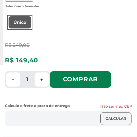
Único
R$
249
,
00
R$
149
,
40
COMPRAR
－
＋
Não sei meu CEP