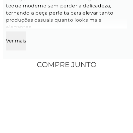
toque moderno sem perder a delicadeza, 
tornando a peça perfeita para elevar tanto 
produções casuais quanto looks mais 
elegantes. 
Ver mais
 Brincos:
Comprimento:
 3 cm
Largura:
 1.3 cm
Peso:
 20,06 g
COMPRE JUNTO
Cor:
 Dourado
Material:
 Liga metálica nobre
Modelo:
 Argola
Banho:
 Banhado a ouro (de 16k a 18k) e zinco, 
com camada de verniz protetora e 
acabamento antialérgico