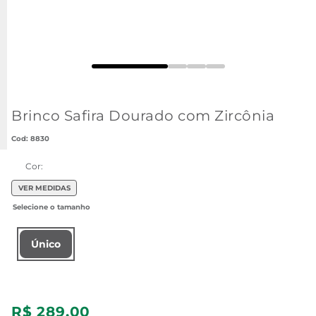
Brinco Safira Dourado com Zircônia
:
8830
Cor:
VER MEDIDAS
Único
R$
289
,
00