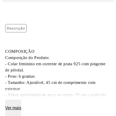
Descrição
COMPOSIÇÃO  

Composição do Produto:  

- Colar feminino em corrente de prata 925 com pingente 
de pérolal.  

- Peso: 6 gramas  

- Tamanho: Ajustável, 45 cm de comprimento com 
extensor  

- Altura aproximada da peça no corpo: 35 cm a partir do 
ombro (*de acordo com a largura do pescoço)  

- Material: Prata 925  

Ver mais