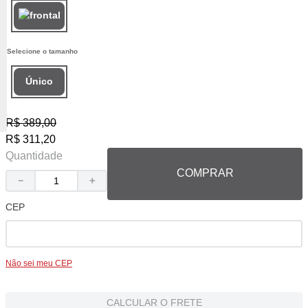
Único
R$
389
,
00
R$
311
,
20
Quantidade
COMPRAR
－
＋
CEP
Não sei meu CEP
CALCULAR O FRETE