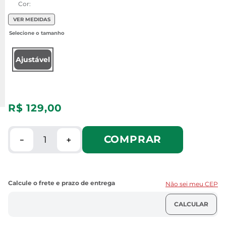
Cor:
VER MEDIDAS
Ajustável
R$
129
,
00
COMPRAR
－
＋
Não sei meu CEP