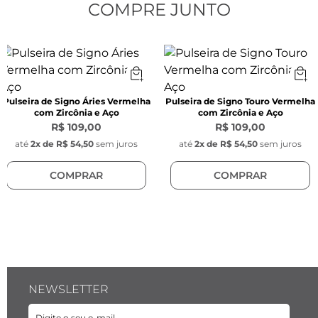
COMPRE JUNTO
Espessura:
 1 mm
Cor:
 Vermelho
Pulseira de Signo Áries Vermelha
Pulseira de Signo Touro Vermelha
com Zircônia e Aço
com Zircônia e Aço
Pingente Redondo Signo:
R$ 109,00
R$ 109,00
até
2
x de
R$ 54,50
sem juros
até
2
x de
R$ 54,50
sem juros
Largura:
 1,1 mm 
COMPRAR
COMPRAR
Material:
 Aço inoxidável
Pingente Pedra Zircônia Azul:
NEWSLETTER
Largura:
 9,5 mm x 5 mm