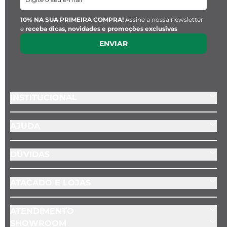
Material:
 Pedra Natural
10% NA SUA PRIMEIRA COMPRA!
Assine a nossa newsletter
e
receba dicas, novidades e promoções exclusivas
ENVIAR
Pingente Key Design:
Largura:
 1 cm
INSTITUCIONAL
Material:
 Aço inoxidável
AJUDA
DÚVIDAS
ATACADO E LOJAS
ATENDIMENTO
SHOWROOM