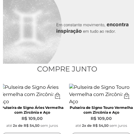
Espessura:
 1 mm
Cor:
 Vermelho
Pingente Redondo Signo:
Largura:
 1,1 mm 
COMPRE JUNTO
Material:
 Aço inoxidável
Pulseira de Signo Áries Vermelha
Pulseira de Signo Touro Vermelha
Pingente Pedra Zircônia Azul:
com Zircônia e Aço
com Zircônia e Aço
R$ 109,00
R$ 109,00
Largura:
 9,5 mm x 5 mm
até
2
x de
R$ 54,50
sem juros
até
2
x de
R$ 54,50
sem juros