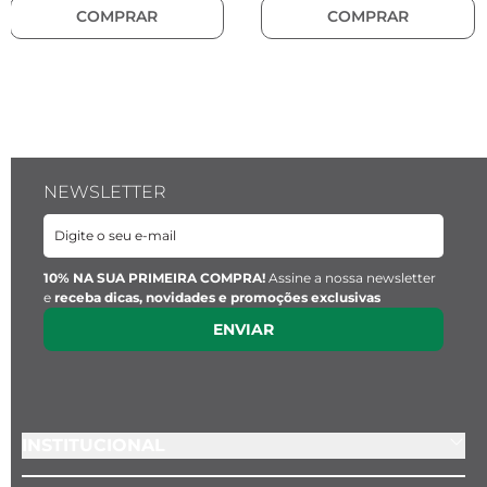
Material:
 Pedra Natural
COMPRAR
COMPRAR
Pingente Key Design:
Largura:
 1 cm
NEWSLETTER
Material:
 Aço inoxidável
10% NA SUA PRIMEIRA COMPRA!
Assine a nossa newsletter
e
receba dicas, novidades e promoções exclusivas
ENVIAR
INSTITUCIONAL