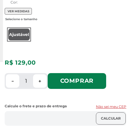
Cor:
VER MEDIDAS
Ajustável
R$
129
,
00
COMPRAR
－
＋
Não sei meu CEP