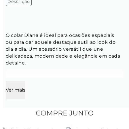
Descrição
O colar Diana é ideal para ocasiões especiais 
ou para dar aquele destaque sutil ao look do 
dia a dia. Um acessório versátil que une 
delicadeza, modernidade e elegância em cada 
detalhe.
Ver mais
Comprimento:
 45 cm + 5 cm de extensora
Modelo:
 Corrente Cartier com pingentes
COMPRE JUNTO
Espessura:
 3,5 mm x 2 mm x 0,5 mm