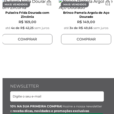
Fecho:
 Lagosta
MAIS VENDIDOS
MAIS VENDIDOS
Pulseira Frida Dourada com
Brinco Pamela Argola de Aço
Material:
 Aço inoxidável
Zircônia
Dourado
R$ 169,00
R$ 149,00
até
4
x de
R$ 42,25
sem juros
até
3
x de
R$ 49,66
sem juros
COMPRAR
COMPRAR
Pingente Retangular com Pedra:
Espessura:
 14 mm x 9 mm x 4 mm
Material:
 Aço inoxidável
NEWSLETTER
Pérola:
Espessura:
 0,7 mm
10% NA SUA PRIMEIRA COMPRA!
Assine a nossa newsletter
e
receba dicas, novidades e promoções exclusivas
Material:
 Pérola natural de água doce.