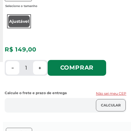
Ajustável
R$
149
,
00
COMPRAR
－
＋
Não sei meu CEP