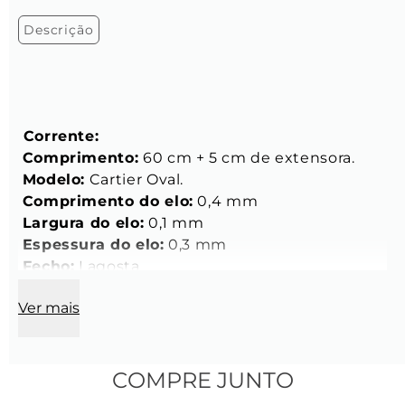
Descrição
 Corrente:
Comprimento:
 60 cm + 5 cm de extensora.
Modelo:
 Cartier Oval.
Comprimento do elo:
 0,4 mm
Largura do elo:
 0,1 mm 
Espessura do elo:
 0,3 mm
Fecho:
 Lagosta
Material:
 Aço inoxidável Dourado.
Ver mais
Pingentes:
Cruz Rosário Vazada:
 2,1 cm x 1,7 cm x 1, 4 mm
COMPRE JUNTO
Pingente Key Design: