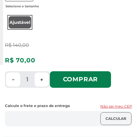
Ajustável
R$
140
,
00
R$
70
,
00
COMPRAR
－
＋
Não sei meu CEP