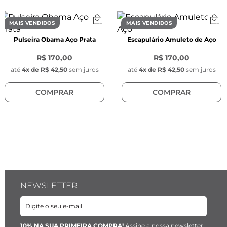
Diâmetro:
 1 mm
Espessura:
 1 mm
MAIS VENDIDOS
MAIS VENDIDOS
Material:
 Aço inoxidável
Pulseira Obama Aço Prata
Escapulário Amuleto de Aço
R$ 170,00
R$ 170,00
até
4
x de
R$ 42,50
sem juros
até
4
x de
R$ 42,50
sem juros
COMPRAR
COMPRAR
NEWSLETTER
10% NA SUA PRIMEIRA COMPRA!
Assine a nossa newsletter