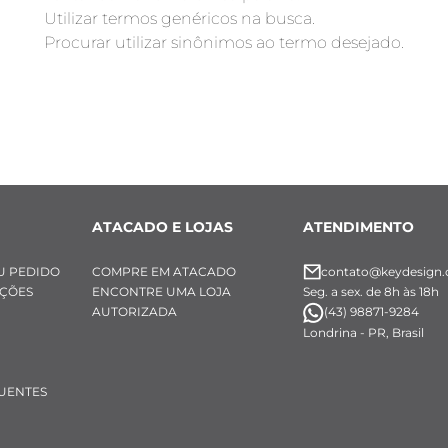
Utilizar termos genéricos na busca.
Procurar utilizar sinônimos ao termo desejado.
ATACADO E LOJAS
ATENDIMENTO
U PEDIDO
COMPRE EM ATACADO
contato@keydesign.
UÇÕES
ENCONTRE UMA LOJA
Seg. a sex. de 8h às 18h
AUTORIZADA
(43) 98871-9284
Londrina - PR, Brasil
UENTES