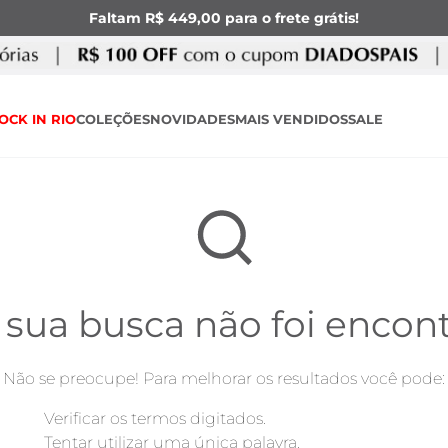
Faltam R$ 449,00 para o frete grátis!
OCK IN RIO
COLEÇÕES
NOVIDADES
MAIS VENDIDOS
SALE
 sua busca não foi encon
Não se preocupe! Para melhorar os resultados você pode:
Verificar os termos digitados.
Tentar utilizar uma única palavra.