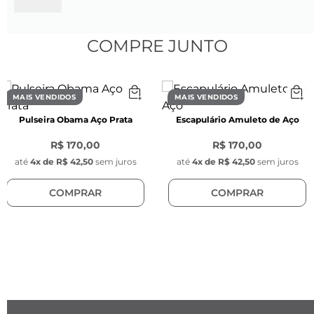
Características da Corrente:
COMPRE JUNTO
Espessura:
 0,2 mm
Cor:
 Preto
MAIS VENDIDOS
MAIS VENDIDOS
Pulseira Obama Aço Prata
Escapulário Amuleto de Aço
Material:
 Aço inoxidável
R$ 170,00
R$ 170,00
Modelo da corrente:
 Box veneziana
até
4
x de
R$ 42,50
sem juros
até
4
x de
R$ 42,50
sem juros
COMPRAR
COMPRAR
Fecho:
 Lagosta de aço inoxidável na cor preta 
com 1 cm de comprimento
Características do Pingente:
Altura:
 4 cm