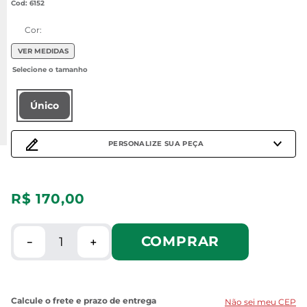
:
6152
Cor:
VER MEDIDAS
Único
PERSONALIZE SUA PEÇA
R$
170
,
00
COMPRAR
－
＋
Não sei meu CEP