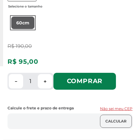
60cm
R$
190
,
00
R$
95
,
00
COMPRAR
－
＋
Não sei meu CEP