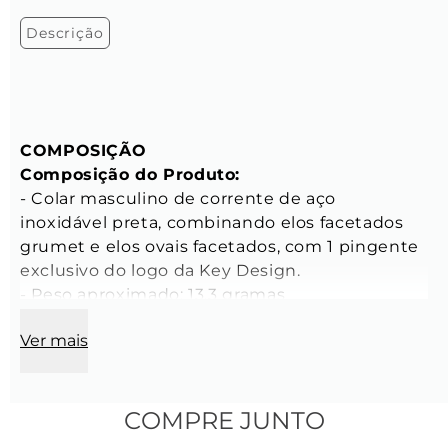
Descrição
COMPOSIÇÃO 
Composição do Produto:
- Colar masculino de corrente de aço 
inoxidável preta, combinando elos facetados 
grumet e elos ovais facetados, com 1 pingente 
exclusivo do logo da Key Design. 
- Peso aproximado: 13,3 gramas 
- Tamanho: 60 cm de comprimento 
Ver mais
CARACTERÍSTICAS 
Características da Corrente: 
Elo Maior: 
COMPRE JUNTO
- Comprimento do elo: 14 mm 