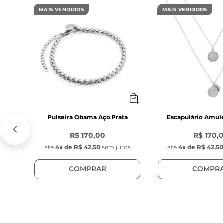
- Corrente ext
MAIS VENDIDOS
MAIS VENDIDOS
Característica
- Comprimento
- Largura: 8 mm
- Espessura: 4
- Cor:Rosa

- Material: Aço 
- Modelo: Pedra
- Posição: Móvel
Pulseira Obama Aço Prata
Escapulário Amul
R$ 170,00
R$ 170,
Característica
até
4
x de
R$ 42,50
sem juros
até
4
x de
R$ 42,5
- Pingente red
- Diâmetro: 1 c
COMPRAR
COMPR
- Espessura: 1 
- Cor: Dourado

- Material: Aço 
- Posição do pi