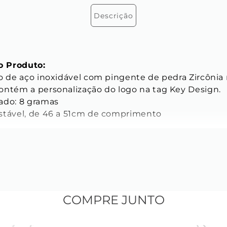
Descrição
 Produto:
o de aço inoxidável com pingente de pedra Zircônia n
ontém a personalização do logo na tag Key Design.

ado: 8 gramas

stável, de 46 a 51cm de comprimento

ICAS
s da Corrente:
do elo: 4 mm

o: 3 mm

elo: 0,8 mm

COMPRE JUNTO
inoxidável

nho oval
