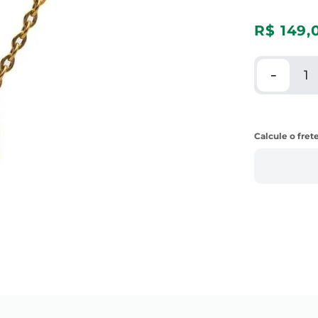
R$
149
,
－