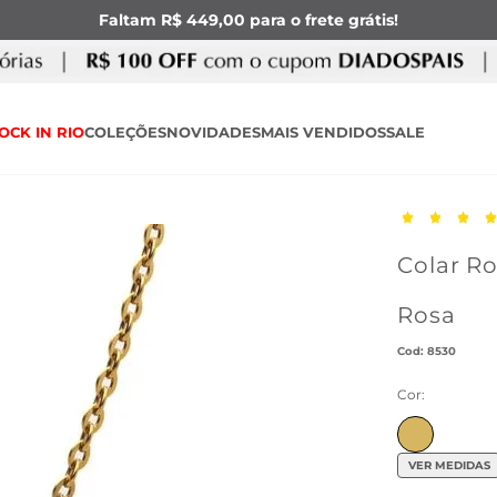
Faltam R$ 449,00 para o frete grátis!
OCK IN RIO
COLEÇÕES
NOVIDADES
MAIS VENDIDOS
SALE
Colar R
Rosa
:
8530
Cor:
VER MEDIDAS