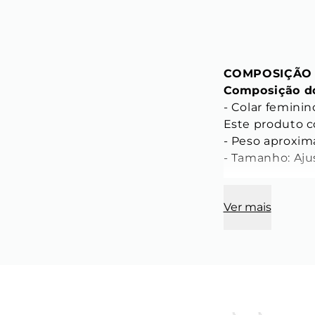
COMPOSIÇÃO
Composição do
- Colar feminin
Este produto c
- Peso aproxim
- Tamanho: Aju
CARACTERÍST
Ver mais
Característica
- Comprimento 
- Largura do el
- Espessura do 
- Cor: Dourado

- Material: Aço 
- Modelo: Tijoli