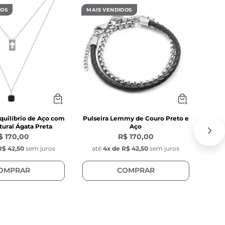
DOS
MAIS VENDIDOS
MAIS
quilíbrio de Aço com
Pulseira Lemmy de Couro Preto e
C
ural Ágata Preta
Aço
$ 170,00
R$ 170,00
R$ 42,50
sem juros
até
4
x de
R$ 42,50
sem juros
at
OMPRAR
COMPRAR