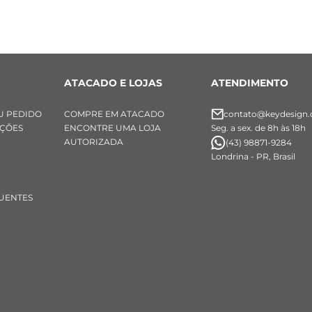
ATACADO E LOJAS
ATENDIMENTO
U PEDIDO
COMPRE EM ATACADO
contato@keydesign.
UÇÕES
ENCONTRE UMA LOJA
Seg. a sex. de 8h às 18h
AUTORIZADA
(43) 98871-9284
Londrina - PR, Brasil
UENTES