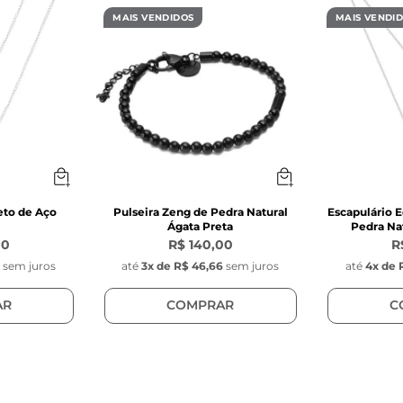
ensora, com 0,5 mm de espessura na cor dourada

MAIS VENDIDOS
MAIS VENDI
s do Pingente:
: 12 mm



 mm

inoxidável

 Zircônia cúbica

, (não é fixo na corrente)

eto de Aço
Pulseira Zeng de Pedra Natural
Escapulário E
Ágata Preta
Pedra Nat
00
R$ 140,00
R
s do Pingente Key Design:
0
sem juros
até
3
x de
R$ 46,66
sem juros
até
4
x de
ondo com gravação da chave da Key Design

m

AR
COMPRAR
C
mm 

inoxidável

ngente: Fixo, (na corrente)