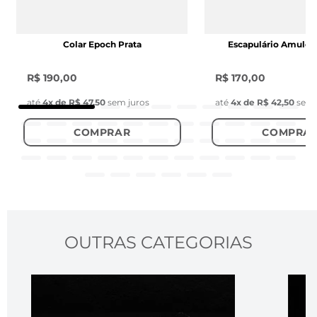
Colar Epoch Prata
Escapulário Amulet
R$ 190,00
R$ 170,00
até
4
x de
R$ 47,50
sem juros
até
4
x de
R$ 42,50
sem 
COMPRAR
COMPRA
OUTRAS CATEGORIAS