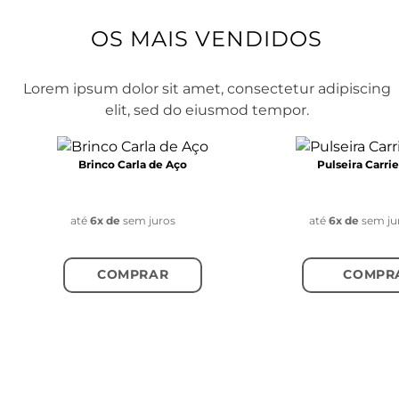
Brinco Carla de Aço
Pulseira Carri
R$ 249,00
R$ 299,00
até
6
x de
R$ 41,50
sem juros
até
6
x de
R$ 49,83
se
COMPRAR
COMPR