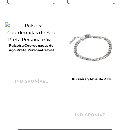
Pulseira Dylan de Aço
Pulseira Lemmy de Couro
Preto e Aço
R$ 140,00
R$ 170,00
até
3
x de
R$ 46,66
sem
até
4
x de
R$ 42,50
sem
juros
juros
COMPRAR
COMPRAR