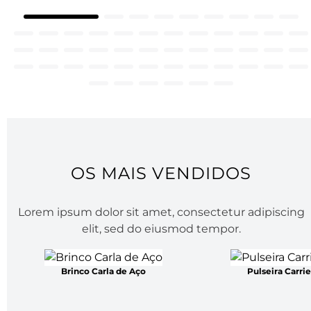
elit, sed do eiusmod tempor.
Brinco Carla de Aço
Pulseira Carri
R$ 249,00
R$ 299,00
até
6
x de
R$ 41,50
sem juros
até
6
x de
R$ 49,83
se
COMPRAR
COMPR