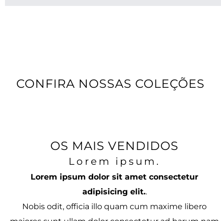
Lorem ipsum dolor
sit amet, consectetur
adipiscing elit, sed do eiusmod tempor
incididunt ut labore et dolore magna aliqua.
Ut enim ad minim veniam, quis nostrud
exercitation ullamco laboris nisi ut aliquip ex
ea commodo consequat.
Lorem ipsum dolor sit amet, consectetur
adipiscing elit, sed do eiusmod tempor
incididunt ut labore et dolore magna aliqua.
Ut enim ad minim veniam, quis nostrud
exercitation ullamco laboris nisi ut aliquip ex
ea commodo consequat.