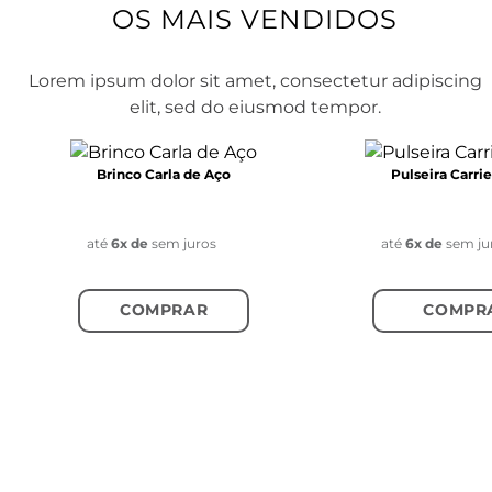
Brinco Carla de Aço
Pulseira Carri
R$ 249,00
R$ 299,00
até
6
x de
R$ 41,50
sem juros
até
6
x de
R$ 49,83
se
COMPRAR
COMPR
OS MAIS VENDIDOS
Lorem ipsum dolor sit amet, consectetur adipiscing