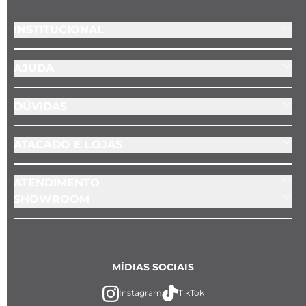
Instagram
@keydesign
NEWSLETTER
10% NA SUA PRIMEIRA COMPRA!
Assine a nossa newsletter
e
receba dicas, novidades e promoções exclusivas
ENVIAR