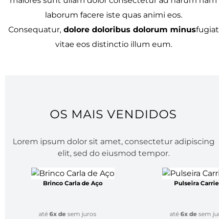
CONFIRA NOSSAS COLEÇÕES
OS MAIS VENDIDOS
Lorem ipsum.
Lorem ipsum dolor sit amet consectetur
adipisicing elit.
.
Nobis odit, officia illo quam cum maxime libero
maiores sunt ullam dolor consectetur ad harum nam
laborum facere iste quas animi eos.
Consequatur,
dolore doloribus dolorum minus
fugiat
vitae eos distinctio illum eum.