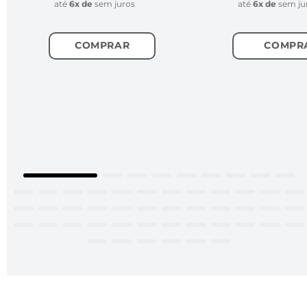
OS MAIS VENDIDOS
Lorem ipsum dolor sit amet, consectetur adipiscing
elit, sed do eiusmod tempor.