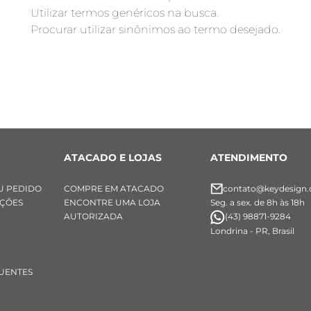
Utilizar termos genéricos na busca.
Procurar utilizar sinônimos ao termo desejado.
ATACADO E LOJAS
ATENDIMENTO
U PEDIDO
COMPRE EM ATACADO
contato@keydesign.
UÇÕES
ENCONTRE UMA LOJA
Seg. a sex. de 8h às 18h
AUTORIZADA
(43) 98871-9284
Londrina - PR, Brasil
UENTES