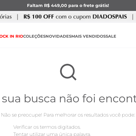
Faltam R$ 449,00 para o frete grátis!
OCK IN RIO
COLEÇÕES
NOVIDADES
MAIS VENDIDOS
SALE
 sua busca não foi encon
Não se preocupe! Para melhorar os resultados você pode:
Verificar os termos digitados.
Tentar utilizar uma única palavra.