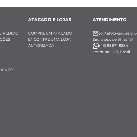
ATACADO E LOJAS
ATENDIMENTO
U PEDIDO
COMPRE EM ATACADO
contato@keydesign.
UÇÕES
ENCONTRE UMA LOJA
Seg. a sex. de 8h às 18h
AUTORIZADA
(43) 98871-9284
Londrina - PR, Brasil
UENTES