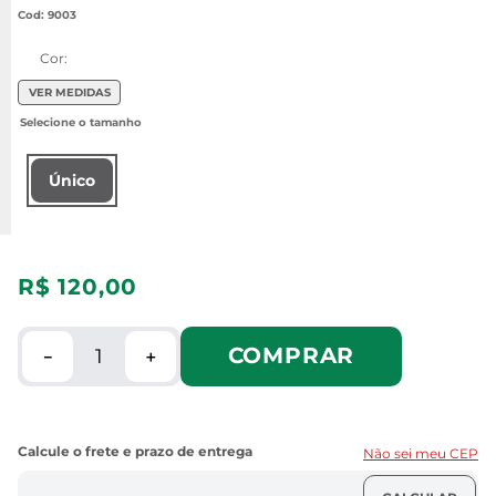
:
9003
Cor:
VER MEDIDAS
Único
R$
120
,
00
COMPRAR
－
＋
Não sei meu CEP