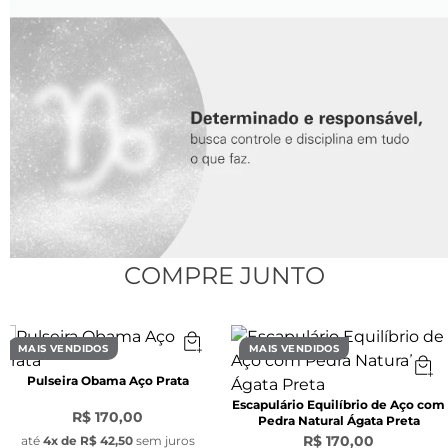
Modelo:
 Corrente Grumet
Espessura:
 3 mm x 2 mm x 0,6 mm
Material:
 Aço inoxidável
Pingente Redondo signo:
Largura:
 1,1 mm 
COMPRE JUNTO
Material:
 Aço inoxidável
MAIS VENDIDOS
MAIS VENDIDOS
Pulseira Obama Aço Prata
Escapulário Equilíbrio de Aço com
Pingente Pedra natural olho de tigre:
R$ 170,00
Pedra Natural Ágata Preta
R$ 170,00
até
4
x de
R$ 42,50
sem juros