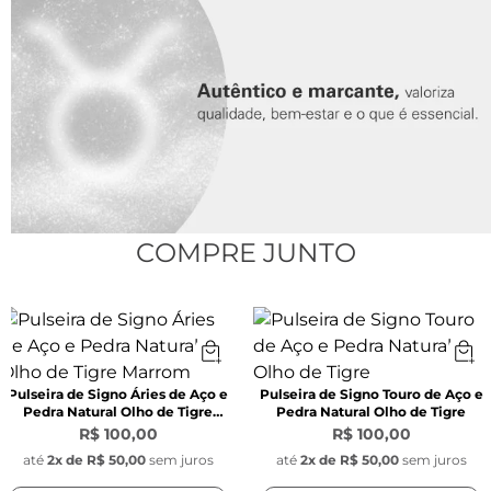
Espessura:
 3 mm x 2 mm x 0,6 mm
Material:
 Aço inoxidável
Pingente Redondo signo:
Largura:
 1,1 mm 
COMPRE JUNTO
Material:
 Aço inoxidável
Pulseira de Signo Áries de Aço e
Pulseira de Signo Touro de Aço e
Pingente Pedra natural olho de tigre:
Pedra Natural Olho de Tigre
Pedra Natural Olho de Tigre
Marrom
R$ 100,00
R$ 100,00
Largura:
 1 cm
até
2
x de
R$ 50,00
sem juros
até
2
x de
R$ 50,00
sem juros