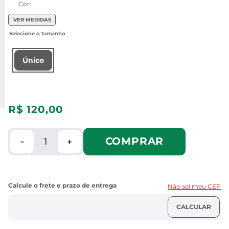
Cor:
VER MEDIDAS
Único
R$
120
,
00
COMPRAR
－
＋
Não sei meu CEP