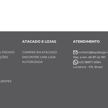
ATACADO E LOJAS
ATENDIMENTO
U PEDIDO
COMPRE EM ATACADO
contato@keydesign.
UÇÕES
ENCONTRE UMA LOJA
Seg. a sex. de 8h às 18h
AUTORIZADA
(43) 98871-9284
Londrina - PR, Brasil
UENTES