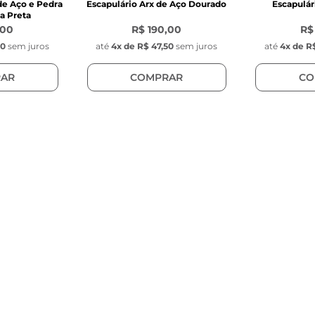
de Aço e Pedra
Escapulário Arx de Aço Dourado
Escapulár
a Preta
,00
R$ 190,00
R$
50
sem juros
até
4
x de
R$ 47,50
sem juros
até
4
x de
R$
AR
COMPRAR
CO