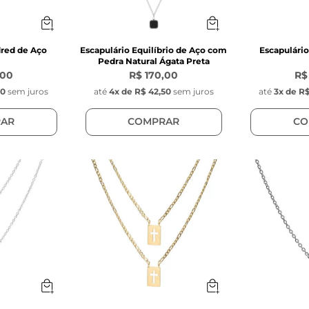
dred de Aço
Escapulário Equilíbrio de Aço com
Escapulário
Pedra Natural Ágata Preta
,00
R$ 170,00
R$
50
sem juros
até
4
x de
R$ 42,50
sem juros
até
3
x de
R$
AR
COMPRAR
CO