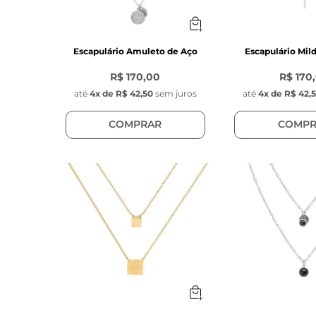
Escapulário Amuleto de Aço
Escapulário Mil
R$ 170,00
R$ 170
até
4
x de
R$ 42,50
sem juros
até
4
x de
R$ 42,
COMPRAR
COMPR