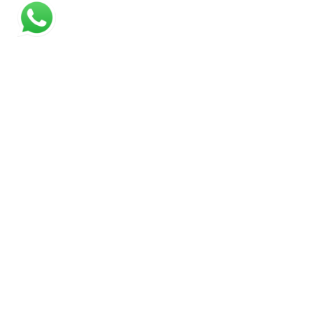
NEWSLETTER
10% NA SUA PRIMEIRA COMPRA!
Assine a nossa newsletter
e
receba dicas, novidades e promoções exclusivas
ENVIAR