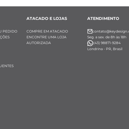
ATACADO E LOJAS
ATENDIMENTO
U PEDIDO
COMPRE EM ATACADO
contato@keydesign.
UÇÕES
ENCONTRE UMA LOJA
Seg. a sex. de 8h às 18h
AUTORIZADA
(43) 98871-9284
Londrina - PR, Brasil
UENTES