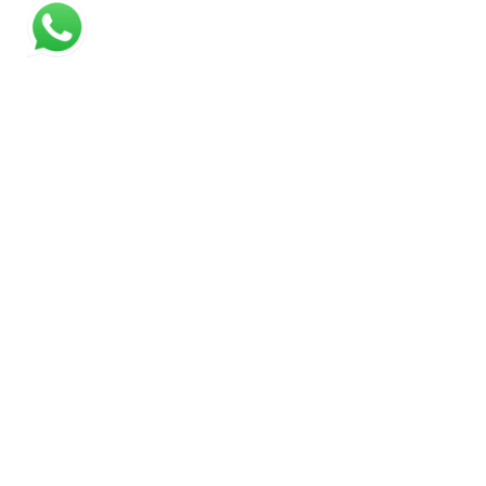
NEWSLETTER
10% NA SUA PRIMEIRA COMPRA!
Assine a nossa newsletter
e
receba dicas, novidades e promoções exclusivas
ENVIAR