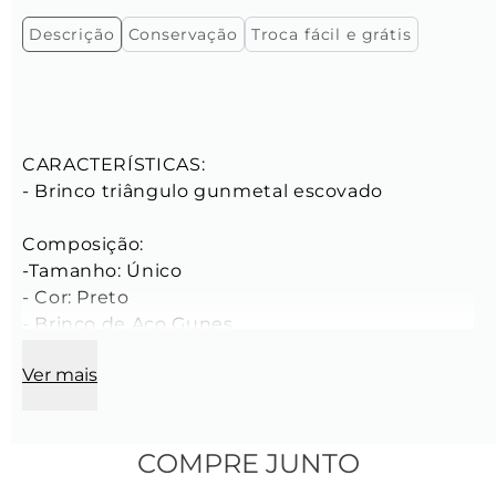
Descrição
Conservação
Troca fácil e grátis
CARACTERÍSTICAS:

- Brinco triângulo gunmetal escovado

Composição:

-Tamanho: Único

- Cor: Preto

- Brinco de Aço Gunes

Por ser feito de aço inoxidável, o Brinco Gunes 
Ver mais
tem um risco reduzido de reações e alergias 
na pele.

- Básico e discreto, perfeito para compor o mix 
com vários outros acessórios de qualquer cor 
COMPRE JUNTO
ou estilo.