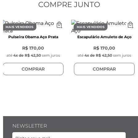
Fecho:
 Lagosta em aço inox na cor prata
COMPRE JUNTO
Corrente:
 Aço inoxidável prata, elo português, 
6 mm de largura
Pulseira Obama Box 
MAIS VENDIDOS
MAIS VENDIDOS
Espessura da corrente:
 4 mm
Pulseira Obama Aço Prata
Escapulário Amuleto de Aço
Cor:
 Prata
Material:
 Aço inoxidável
R$ 170,00
R$ 170,00
Modelo:
 Box veneziana
até
4
x de
R$ 42,50
sem juros
até
4
x de
R$ 42,50
sem juros
Fecho:
 Lagosta em aço inox na cor prata
COMPRAR
COMPRAR
Detalhe:
 Fio de nylon preto entrelaçado na 
corrente (1 mm)
Tag Key Design:
 Aço inoxidável prata, 1 cm de 
diâmetro
NEWSLETTER