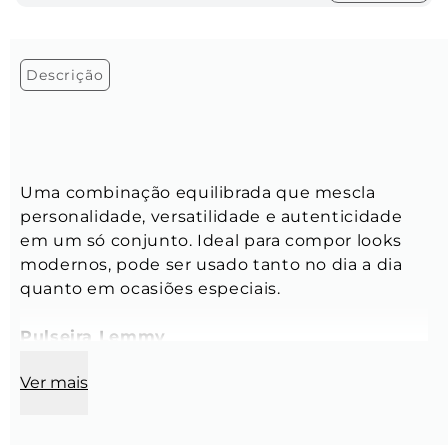
Descrição
Uma combinação equilibrada que mescla 
personalidade, versatilidade e autenticidade 
em um só conjunto. Ideal para compor looks 
modernos, pode ser usado tanto no dia a dia 
quanto em ocasiões especiais.
Pulseira Lemmy
Espessura do couro:
 4 mm
Ver mais
Cor:
 Preto
Material:
 Couro natural
Modelo:
 Couro trançado redondo