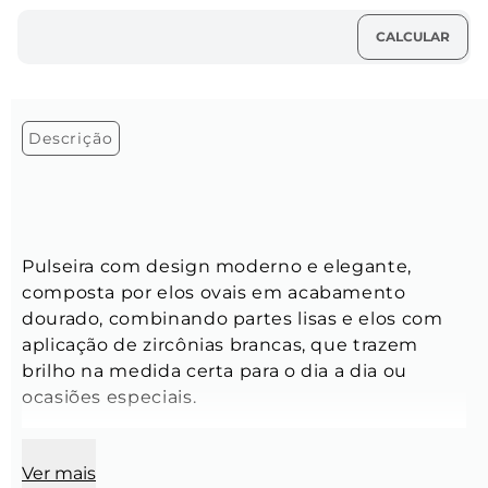
Descrição
Pulseira com design moderno e elegante, 
composta por elos ovais em acabamento 
dourado, combinando partes lisas e elos com 
aplicação de zircônias brancas, que trazem 
brilho na medida certa para o dia a dia ou 
ocasiões especiais.
Corrente: 
Ver mais
Tamanho: 
16 cm + 5 cm de extensora