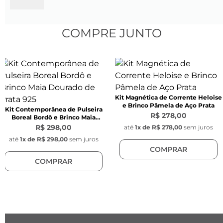
Comprimento do elo:
 9 mm
Largura do elo: 
4 mm
Espessura do elo:
 1 mm
COMPRE JUNTO
Cor: 
Dourada
Modelo:
 Tijolinho oval
Fecho:
 lagosta na cor dourada
Material:
 Liga metálica Nobre
Kit Magnética de Corrente Heloise
Corrente com zircônia
e Brinco Pâmela de Aço Prata
Kit Contemporânea de Pulseira
Comprimento do elo: 
6 mm
R$ 278,00
Boreal Bordô e Brinco Maia
Largura do elo:
 3 mm
Dourado de Prata 925
R$ 298,00
até
1
x de
R$ 278,00
sem juros
Espessura do elo:
 1 mm
até
1
x de
R$ 298,00
sem juros
COMPRAR
Cor: 
Dourada
COMPRAR
Modelo: 
Tijolinho oval com pedra zircônia 
branca. 
1 Sacola para presente (embalagem de 
presente)