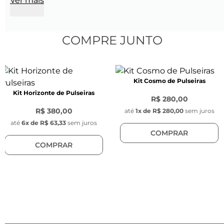
Ver mais
Características da Pulseira:
Comprimento: 21 cm
Largura: 1 cm
Espessura: 1,60 mm
COMPRE JUNTO
Cor: Preta
Material: Aço inoxidável
Modelo: Pulseira de malha de aço
Kit Cosmo de Pulseiras
Fecho: Magnético (Contém a personalização 
Kit Horizonte de Pulseiras
do logo Key Design na face superior)
R$ 280,00
R$ 380,00
até
1
x de
R$ 280,00
sem juros
Características do Pingente Key Design:
até
6
x de
R$ 63,33
sem juros
COMPRAR
Tag com gravação da chave da Key Design 
COMPRAR
Diâmetro: 1 cm 
Espessura: 0,1 cm 
1 Sacola para presente (embalagem de 
presente)