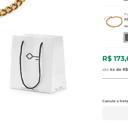
P
R
Se
R$ 173
até
4
x de
R$