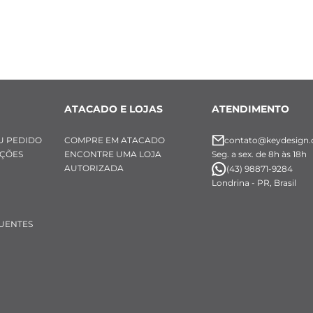
ATACADO E LOJAS
ATENDIMENTO
U PEDIDO
COMPRE EM ATACADO
contato@keydesign.
UÇÕES
ENCONTRE UMA LOJA
Seg. a sex. de 8h às 18h
AUTORIZADA
(43) 98871-9284
Londrina - PR, Brasil
UENTES