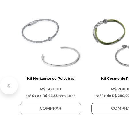
Característica
Tag com gravaç
Diâmetro: 1 cm
Espessura: 0,1 
1 Sacola para 
Kit Horizonte de Pulseiras
Kit Cosmo de P
R$ 380,00
R$ 280,
até
6
x de
R$ 63,33
sem juros
até
1
x de
R$ 280,0
COMPRAR
COMPR