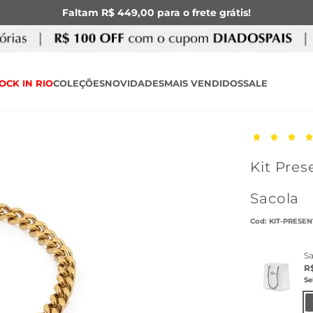
Faltam R$ 449,00 para o frete grátis!
OCK IN RIO
COLEÇÕES
NOVIDADES
MAIS VENDIDOS
SALE
Kit Pres
Sacola
:
KIT-PRESE
S
R
Se