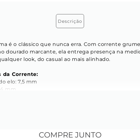
Descrição
kma é o clássico que nunca erra. Com corrente grume
lho dourado marcante, ela entrega presença na medid
alquer look, do casual ao mais alinhado.
s da Corrente:
o elo: 7,5 mm
: 4 mm
lo: 1,3 mm
noxidável
, elo facetado
 de aço inoxidável na cor dourada
COMPRE JUNTO
sora de aço inoxidável na cor dourada 3 mm de esp