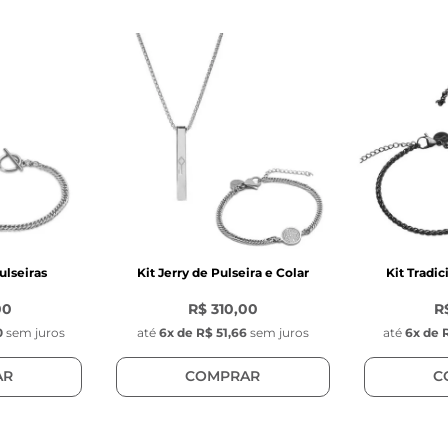
s do Pingente Key Design:
ão da chave da Key Design 
 
cm 
presente (embalagem de presente)
ulseiras
Kit Jerry de Pulseira e Colar
Kit Tradic
00
R$ 310,00
R
0
sem juros
até
6
x de
R$ 51,66
sem juros
até
6
x de
AR
COMPRAR
C