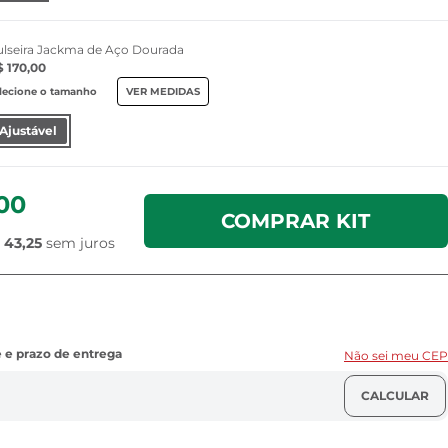
ulseira Jackma de Aço Dourada
$ 170,00
lecione o tamanho
VER MEDIDAS
Ajustável
,00
COMPRAR KIT
 43,25
sem juros
Não sei meu CEP