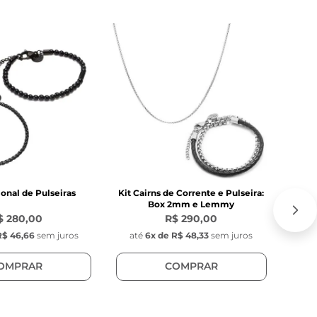
ional de Pulseiras
Kit Cairns de Corrente e Pulseira:
Box 2mm e Lemmy
$ 280,00
R$ 290,00
R$ 46,66
sem juros
até
6
x de
R$ 48,33
sem juros
at
OMPRAR
COMPRAR