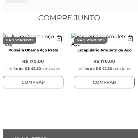
- Peso: 10 gramas

- Tamanho: Grade, aros 14 e 16

COMPRE JUNTO
CARACTERÍSTICAS
Características do Anel:
- Diâmetro interno: 17 mm

MAIS VENDIDOS
MAIS VENDIDOS
- Largura 9 mm

Pulseira Obama Aço Prata
Escapulário Amuleto de Aço
- Espessura do anel: 4 mm

- Cor: Prata

R$ 170,00
R$ 170,00
- Modelo: Redondo com a parte anterior mais 
até
4
x de
R$ 42,50
sem juros
até
4
x de
R$ 42,50
sem juros
grossa

COMPRAR
COMPRAR
COMPOSIÇÃO
Composição do Produto:
- Anel feminino de aço inoxidável dourado 
robusto. Este produto contém a 
personalização do logo da Key Design na parte 
externa e inferior do anel.
