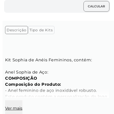
Descrição
Tipo de Kits
Kit Sophia de Anéis Femininos, contém:

COMPOSIÇÃO
Composição do Produto:
- Anel feminino de aço inoxidável robusto. 
Este produto contém a personalização do logo 
da Key Design na parte externa e inferior do 
Ver mais
anel.
