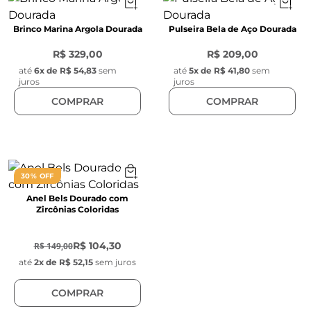
Brinco Marina Argola Dourada
Pulseira Bela de Aço Dourada
R$ 329,00
R$ 209,00
até
6
x de
R$ 54,83
sem
até
5
x de
R$ 41,80
sem
juros
juros
COMPRAR
COMPRAR
30% OFF
Anel Bels Dourado com
Zircônias Coloridas
-
30
%
R$ 104,30
R$ 149,00
até
2
x de
R$ 52,15
sem juros
COMPRAR