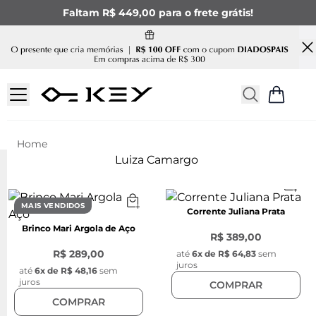
Faltam R$ 449,00 para o frete grátis!
Luiza Camargo
MAIS VENDIDOS
Corrente Juliana Prata
Brinco Mari Argola de Aço
R$ 389,00
R$ 289,00
até
6
x de
R$ 64,83
sem
juros
até
6
x de
R$ 48,16
sem
juros
COMPRAR
COMPRAR