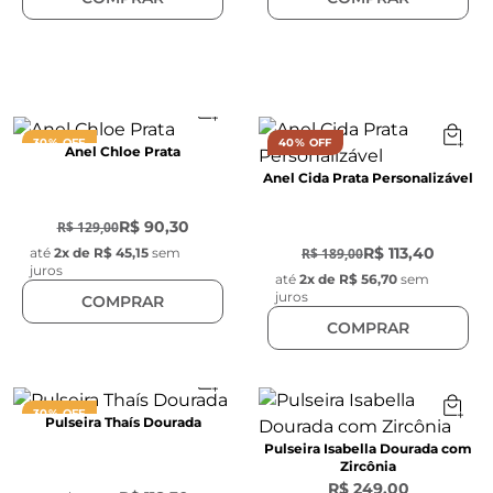
30% OFF
40% OFF
Anel Chloe Prata
Anel Cida Prata Personalizável
-
30
%
-
40
%
R$ 90,30
R$ 129,00
R$ 113,40
R$ 189,00
até
2
x de
R$ 45,15
sem
juros
até
2
x de
R$ 56,70
sem
juros
COMPRAR
COMPRAR
30% OFF
Pulseira Thaís Dourada
Pulseira Isabella Dourada com
Zircônia
-
30
%
R$ 249,00