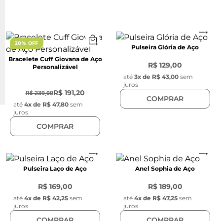
20% OFF
Pulseira Glória de Aço
Bracelete Cuff Giovana de Aço
R$ 129,00
Personalizável
até
3
x de
R$ 43,00
sem
-
20
%
juros
R$ 191,20
R$ 239,00
COMPRAR
até
4
x de
R$ 47,80
sem
juros
COMPRAR
Pulseira Laço de Aço
Anel Sophia de Aço
R$ 169,00
R$ 189,00
até
4
x de
R$ 42,25
sem
até
4
x de
R$ 47,25
sem
juros
juros
COMPRAR
COMPRAR