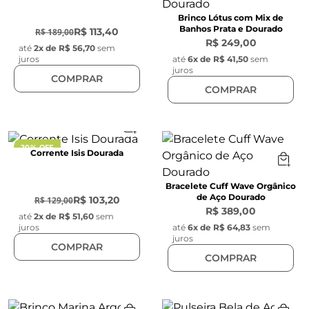
-
40
%
Brinco Lótus com Mix de
Banhos Prata e Dourado
R$ 113,40
R$ 189,00
R$ 249,00
até
2
x de
R$ 56,70
sem
juros
até
6
x de
R$ 41,50
sem
juros
COMPRAR
COMPRAR
20% OFF
Corrente Isis Dourada
-
20
%
Bracelete Cuff Wave Orgânico
de Aço Dourado
R$ 103,20
R$ 129,00
R$ 389,00
até
2
x de
R$ 51,60
sem
juros
até
6
x de
R$ 64,83
sem
juros
COMPRAR
COMPRAR