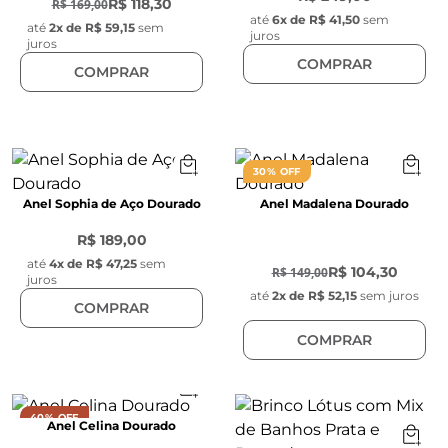
R$ 118,30
R$ 169,00
até
6
x de
R$ 41,50
sem
até
2
x de
R$ 59,15
sem
juros
juros
COMPRAR
COMPRAR
30% OFF
Anel Sophia de Aço Dourado
Anel Madalena Dourado
R$ 189,00
-
30
%
até
4
x de
R$ 47,25
sem
R$ 104,30
R$ 149,00
juros
até
2
x de
R$ 52,15
sem juros
COMPRAR
COMPRAR
40% OFF
Anel Celina Dourado