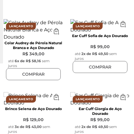
LANÇAMENTO
LANÇAMENTO
Ear Cuff Sofia de Aço Dourado
Colar Audrey de Pérola Natural
R$ 99,00
Branca e Aço Dourado
R$ 349,00
até
2
x de
R$ 49,50
sem
juros
até
6
x de
R$ 58,16
sem
juros
COMPRAR
COMPRAR
LANÇAMENTO
LANÇAMENTO
Brinco Selena de Aço Dourado
Ear Cuff Giorgia de Aço
Dourado
R$ 129,00
R$ 99,00
até
3
x de
R$ 43,00
sem
até
2
x de
R$ 49,50
sem
juros
juros