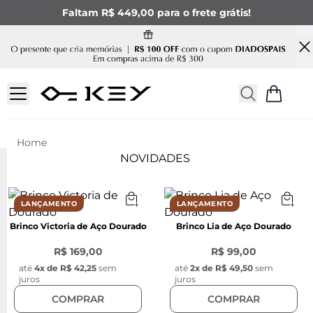
Faltam R$ 449,00 para o frete grátis!
NOVIDADES
Linha Feminina
NOVIDADES
LANÇAMENTO
LANÇAMENTO
Brinco Victoria de Aço Dourado
Brinco Lia de Aço Dourado
R$ 169,00
R$ 99,00
até
4
x de
R$ 42,25
sem
até
2
x de
R$ 49,50
sem
juros
juros
COMPRAR
COMPRAR