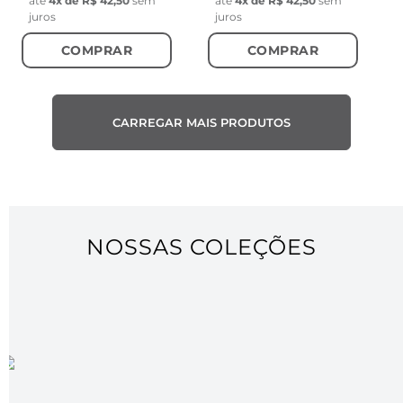
até
4
x de
R$ 42,50
sem
até
4
x de
R$ 42,50
sem
juros
juros
COMPRAR
COMPRAR
NOSSAS COLEÇÕES