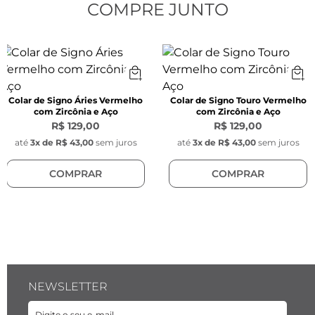
Modelo:
 Corda de cetim
COMPRE JUNTO
Espessura:
 1 mm
Cor:
 Vermelho
Colar de Signo Áries Vermelho
Colar de Signo Touro Vermelho
com Zircônia e Aço
com Zircônia e Aço
R$ 129,00
R$ 129,00
Pingente Redondo Signo:
até
3
x de
R$ 43,00
sem juros
até
3
x de
R$ 43,00
sem juros
COMPRAR
COMPRAR
Largura:
 1,1 mm 
Material:
 Aço inoxidável
Pingente Pedra Zircônia Azul:
NEWSLETTER
Largura:
 9,5 mm x 5 mm