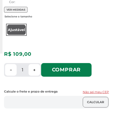
Cor:
VER MEDIDAS
Ajustável
R$
109
,
00
COMPRAR
－
＋
Não sei meu CEP