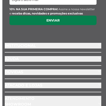
Material:
 Pedra Natural
10% NA SUA PRIMEIRA COMPRA!
Assine a nossa newsletter
e
receba dicas, novidades e promoções exclusivas
ENVIAR
Pingente Key Design:
Largura:
 1 cm
INSTITUCIONAL
Material:
 Aço inoxidável
AJUDA
DÚVIDAS
ATACADO E LOJAS
ATENDIMENTO
SHOWROOM