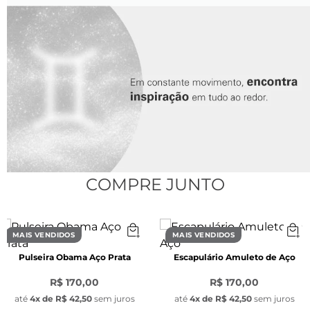
Espessura:
 9 mm x 6,5 mm x 2 mm
Material:
 Aço inoxidável
Pingente redondo signo:
Largura:
 1,1 mm 
Material:
 Aço inoxidável
Pingente Pedra Olho de Tigre:
Largura:
 6,5 mm x 5 mm
Material:
 Pedra Natural
COMPRE JUNTO
Pingente Key Design:
Largura:
 1 cm
Material:
 Aço inoxidável
MAIS VENDIDOS
MAIS VENDIDOS
Pulseira Obama Aço Prata
Escapulário Amuleto de Aço
R$ 170,00
R$ 170,00
até
4
x de
R$ 42,50
sem juros
até
4
x de
R$ 42,50
sem juros