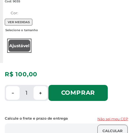
:
9035
Cor:
VER MEDIDAS
Ajustável
R$
100
,
00
COMPRAR
－
＋
Não sei meu CEP