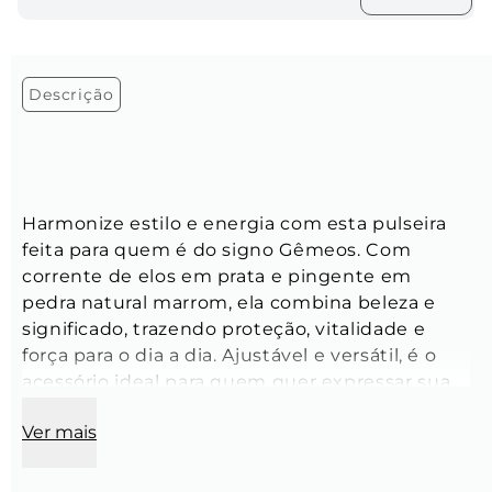
Descrição
Harmonize estilo e energia com esta pulseira 
feita para quem é do signo Gêmeos. Com 
corrente de elos em prata e pingente em 
pedra natural marrom, ela combina beleza e 
significado, trazendo proteção, vitalidade e 
força para o dia a dia. Ajustável e versátil, é o 
acessório ideal para quem quer expressar sua 
personalidade de forma única e sofisticada.
Ver mais
Comprimento:
 19 cm + 5 cm de extensora
Modelo:
 Corrente cartier oval