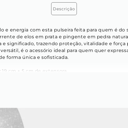
Descrição
o e energia com esta pulseira feita para quem é do 
rrente de elos em prata e pingente em pedra natura
e significado, trazendo proteção, vitalidade e força p
e versátil, é o acessório ideal para quem quer express
e forma única e sofisticada.
:
 19 cm + 5 cm de extensora
nte cartier oval
 mm x 6,5 mm x 2 mm
inoxidável
ndo signo:
m 
inoxidável