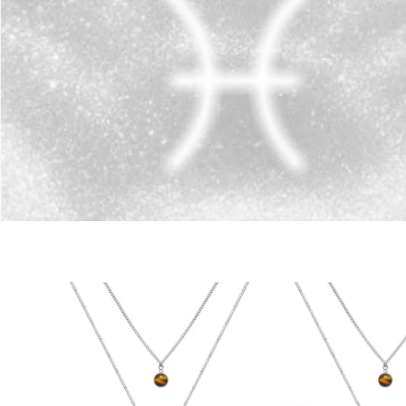
Pingente Pedr
Largura:
 6,5 
Material:
 Pedr
Pingente Key
Largura:
 1 cm
Material:
 Aço 