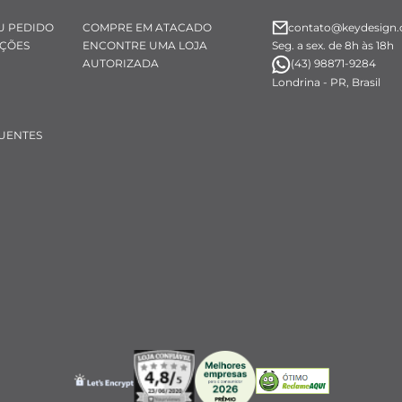
U PEDIDO
COMPRE EM ATACADO
contato@keydesign.
UÇÕES
ENCONTRE UMA LOJA
Seg. a sex. de 8h às 18h
AUTORIZADA
(43) 98871-9284
Londrina - PR, Brasil
UENTES