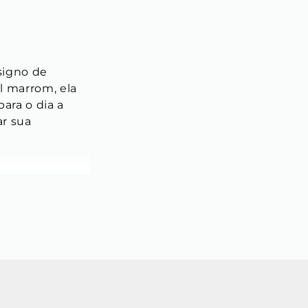
signo de 
l marrom, ela 
ara o dia a 
ar sua 