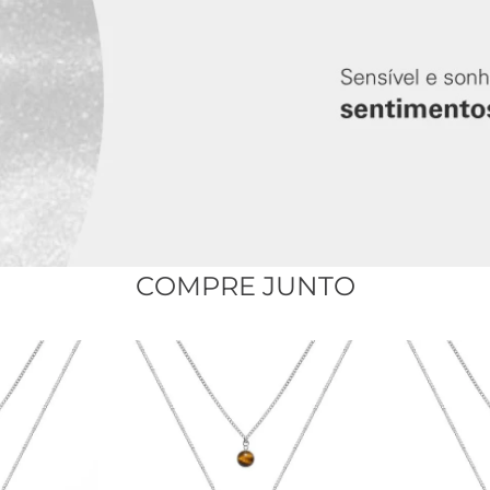
a Olho de Tigre:
mm x 5 mm
a Natural
 Design:
inoxidável
COMPRE JUNTO