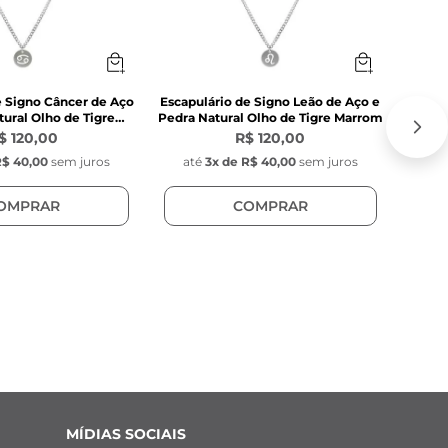
e Signo Câncer de Aço
Escapulário de Signo Leão de Aço e
Escapu
tural Olho de Tigre
Pedra Natural Olho de Tigre Marrom
e P
Marrom
$ 120,00
R$ 120,00
$ 40,00
sem juros
até
3
x de
R$ 40,00
sem juros
at
OMPRAR
COMPRAR
MÍDIAS SOCIAIS