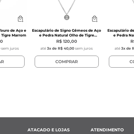
Touro de Aço e
Escapulário de Signo Gêmeos de Aço
Escapulário d
e Tigre Marrom
e Pedra Natural Olho de Tigre
e Pedra Na
Marrom
00
R$ 120,00
R
0
sem juros
até
3
x de
R$ 40,00
sem juros
até
3
x de
R
AR
COMPRAR
C
ATACADO E LOJAS
ATENDIMENTO