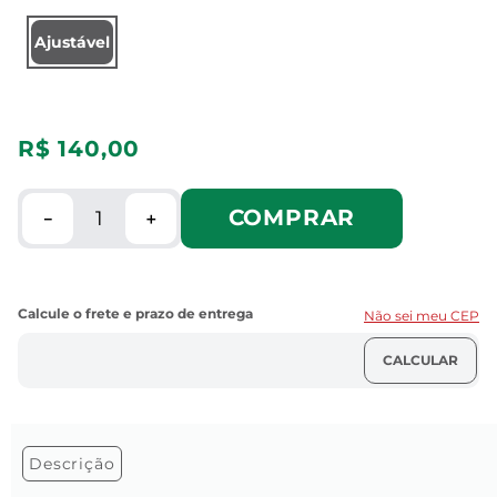
Ajustável
R$
140
,
00
COMPRAR
－
＋
Não sei meu CEP
Descrição