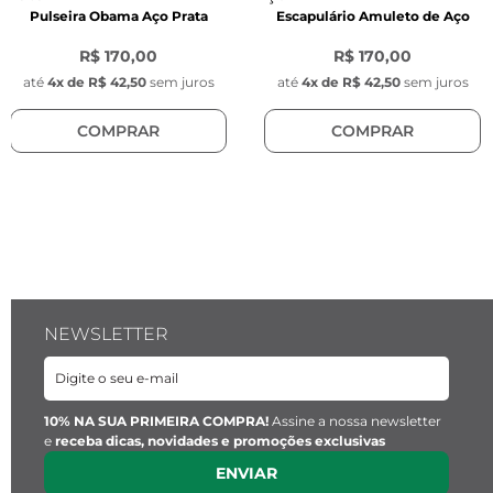
Pulseira Obama Aço Prata
Escapulário Amuleto de Aço
- Material: Aço inoxidável 
- Modelo: Elo oval 
R$ 170,00
R$ 170,00
até
4
x de
R$ 42,50
sem juros
até
4
x de
R$ 42,50
sem juros
Elo Maior (Facetado): 
COMPRAR
COMPRAR
- Comprimento do elo: 9 mm 
- Largura do elo: 6,5 mm 
- Espessura do elo: 2 mm 
- Cor: Prata 
- Material: Aço inoxidável 
- Modelo: Elo oval facetado 
- Fecho: Argola e pino de aço inoxidável na cor 
prata 
NEWSLETTER
Características do Pingente Key Design: 
- Pingente redondo com gravação da chave da 
Key Design 
10% NA SUA PRIMEIRA COMPRA!
Assine a nossa newsletter
e
receba dicas, novidades e promoções exclusivas
- Diâmetro: 1 cm 
ENVIAR
- Espessura: 1 mm 