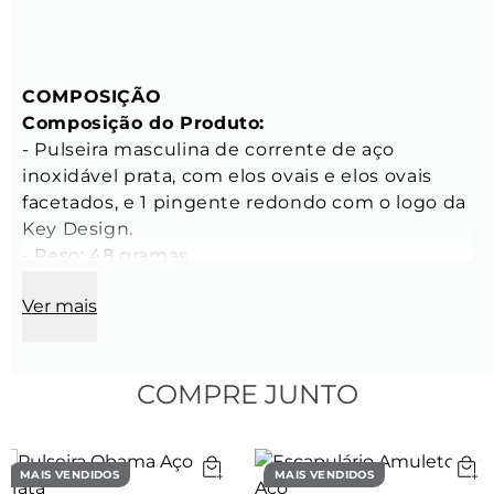
COMPOSIÇÃO 
Composição do Produto: 
- Pulseira masculina de corrente de aço 
inoxidável prata, com elos ovais e elos ovais 
facetados, e 1 pingente redondo com o logo da 
Key Design. 
- Peso: 48 gramas 
- Tamanho: Ajustável 
Ver mais
CARACTERÍSTICAS 
Características da Corrente: 
Elo Menor: 
COMPRE JUNTO
- Comprimento do elo: 3 mm 
- Largura do elo: 2,4 mm 
- Espessura do elo: 0,6 mm 
MAIS VENDIDOS
MAIS VENDIDOS
- Cor: Prata 