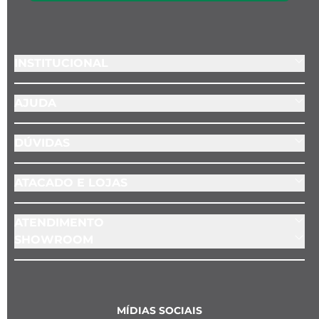
- Cor: Prata 
- Material: Aço inoxidável 
- Posição do pingente: Fixo na corrente (ao 
lado do fecho)
INSTITUCIONAL
AJUDA
DÚVIDAS
ATACADO E LOJAS
ATENDIMENTO
SHOWROOM
MÍDIAS SOCIAIS