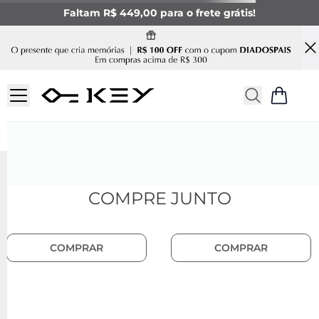
Faltam R$ 449,00 para o frete grátis!
COMPRE JUNTO
Pulseira Obama Aço Prata
Escapulário Equilíbrio de Aço com
Pedra Natural Ágata Preta
R$ 170,00
R$ 170,00
até
4
x de
R$ 42,50
sem juros
até
4
x de
R$ 42,50
sem juros
COMPRAR
COMPRAR