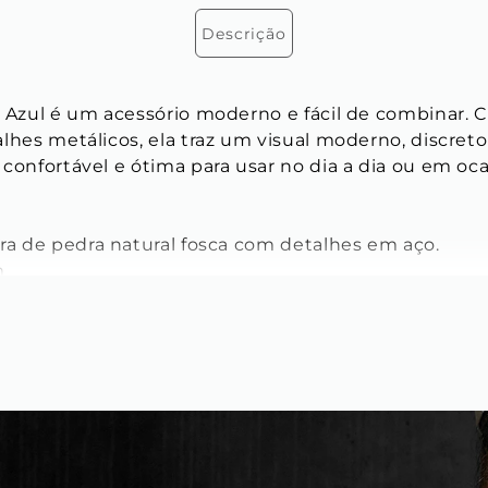
Descrição
s Azul é um acessório moderno e fácil de combinar.
lhes metálicos, ela traz um visual moderno, discreto 
confortável e ótima para usar no dia a dia ou em oca
ira de pedra natural fosca com detalhes em aço.
m
dele:
 6 mm e 4 mm
agonal:
 5 mm X 6 mm X 7mm
o:
 3 mm x 3 mm x 3 mm
ico com trava
a olho de tigre natural azul e aço inoxidável