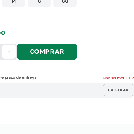
M
G
GG
00
COMPRAR
＋
Não sei meu CEP