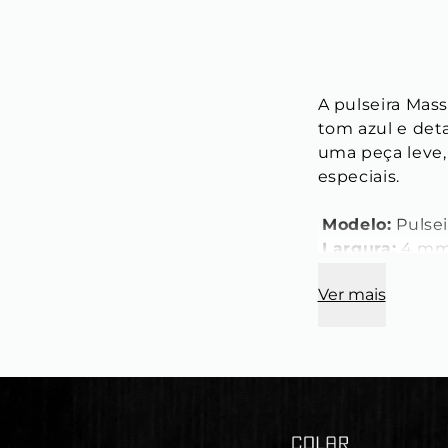
A pulseira Mas
tom azul e deta
uma peça leve, 
especiais.
Modelo:
 Pulse
Largura:
 4 m
Passador Ron
Ver mais
Passador Hex
Passador cub
Fecho:
 Magnét
Material:
 Pedr