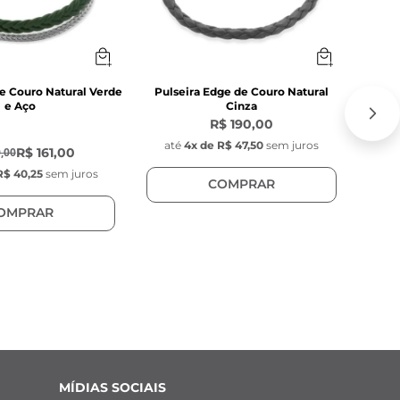
de Couro Natural Verde
Pulseira Edge de Couro Natural
Pulseir
e Aço
Cinza
R$ 190,00
até
4
x de
R$ 47,50
sem juros
at
R$ 161,00
,00
R$ 40,25
sem juros
COMPRAR
OMPRAR
MÍDIAS SOCIAIS