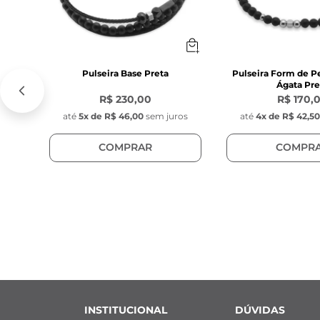
Pulseira Base Preta
Pulseira Form de P
Ágata Pre
R$ 230,00
R$ 170,
até
5
x de
R$ 46,00
sem juros
até
4
x de
R$ 42,5
COMPRAR
COMPR
INSTITUCIONAL
DÚVIDAS