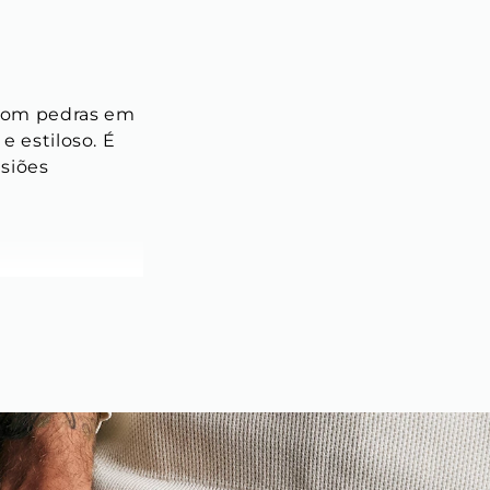
 Com pedras em 
e estiloso. É 
siões 