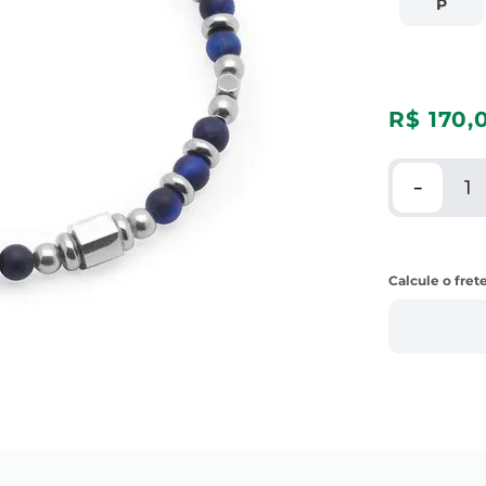
P
R$
170
,
－