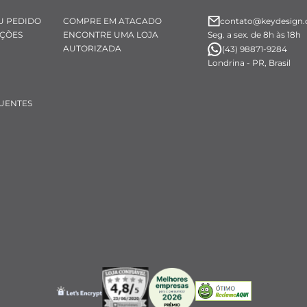
U PEDIDO
COMPRE EM ATACADO
contato@keydesign.
UÇÕES
ENCONTRE UMA LOJA
Seg. a sex. de 8h às 18h
AUTORIZADA
(43) 98871-9284
Londrina - PR, Brasil
UENTES