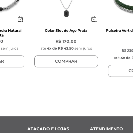
edra Natural
Colar Slot de Aço Prata
Pulseira Vert 
ta
00
R$ 170,00
-
30
%
0
sem juros
até
4
x de
R$ 42,50
sem juros
R$ 230
até
4
x de
AR
COMPRAR
C
ATACADO E LOJAS
ATENDIMENTO