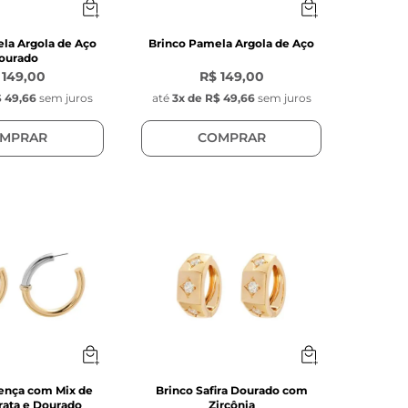
la Argola de Aço
Brinco Pamela Argola de Aço
ourado
 149,00
R$ 149,00
 49,66
sem juros
até
3
x de
R$ 49,66
sem juros
MPRAR
COMPRAR
rença com Mix de
Brinco Safira Dourado com
rata e Dourado
Zircônia