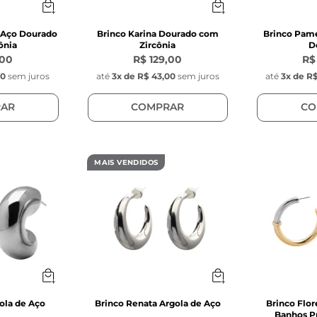
e Aço Dourado
Brinco Karina Dourado com
Brinco Pame
ônia
Zircônia
D
,00
R$ 129,00
R$
00
sem juros
até
3
x de
R$ 43,00
sem juros
até
3
x de
R$
AR
COMPRAR
CO
MAIS VENDIDOS
ola de Aço
Brinco Renata Argola de Aço
Brinco Flo
Banhos P