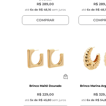
R$ 289,00
R$ 289
até
6
x de
R$ 48,16
sem juros
até
6
x de
R$ 48,
COMPRAR
COMPR
Brinco Maitê Dourado
Brinco Marina Ar
R$ 229,00
R$ 329
até
5
x de
R$ 45,80
sem juros
até
6
x de
R$ 54,