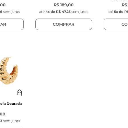
,00
R$ 189,00
R$
16
sem juros
até
4
x de
R$ 47,25
sem juros
até
5
x de
R$
AR
COMPRAR
CO
gola Dourada
,00
83
sem juros