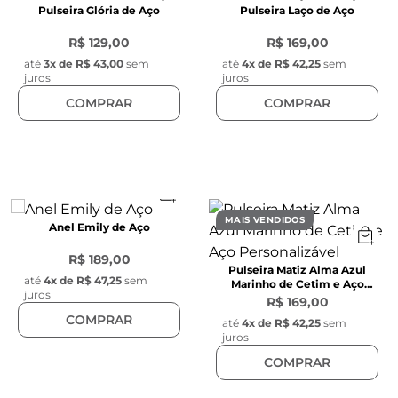
Pulseira Glória de Aço
Pulseira Laço de Aço
R$ 129,00
R$ 169,00
até
3
x de
R$ 43,00
sem
até
4
x de
R$ 42,25
sem
juros
juros
COMPRAR
COMPRAR
MAIS VENDIDOS
Anel Emily de Aço
R$ 189,00
Pulseira Matiz Alma Azul
até
4
x de
R$ 47,25
sem
Marinho de Cetim e Aço
juros
Personalizável
R$ 169,00
COMPRAR
até
4
x de
R$ 42,25
sem
juros
COMPRAR