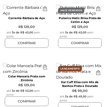
MAIS VENDIDOS
Corrente Bárbara de Aço
Pulseira Matiz Brisa Prata de
Cetim e Aço
R$ 129,00
R$ 129,00
até
3
x de
R$ 43,00
sem
até
3
x de
R$ 43,00
sem
juros
juros
COMPRAR
COMPRAR
LANÇAMENTO
Colar Manoela Prata com
Zircônia
Ear Cuff Elisa com Mix de
R$ 129,00
Banhos Prata e Dourado
R$ 99,00
até
3
x de
R$ 43,00
sem
juros
até
2
x de
R$ 49,50
sem
juros
COMPRAR
COMPRAR