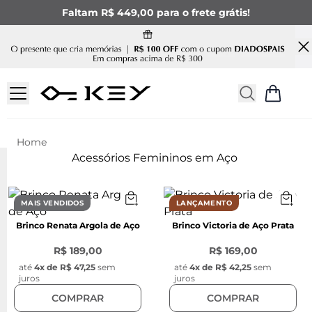
Faltam R$ 449,00 para o frete grátis!
Acessórios Femininos em Aço
MAIS VENDIDOS
LANÇAMENTO
Brinco Renata Argola de Aço
Brinco Victoria de Aço Prata
R$ 189,00
R$ 169,00
até
4
x de
R$ 47,25
sem
até
4
x de
R$ 42,25
sem
juros
juros
COMPRAR
COMPRAR