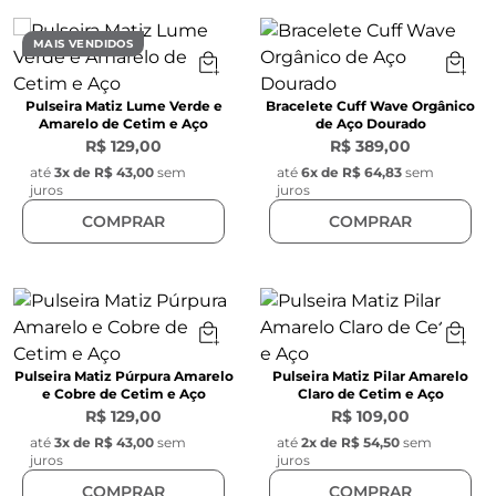
MAIS VENDIDOS
Pulseira Matiz Lume Verde e
Bracelete Cuff Wave Orgânico
Amarelo de Cetim e Aço
de Aço Dourado
R$ 129,00
R$ 389,00
até
3
x de
R$ 43,00
sem
até
6
x de
R$ 64,83
sem
juros
juros
COMPRAR
COMPRAR
Pulseira Matiz Púrpura Amarelo
Pulseira Matiz Pilar Amarelo
e Cobre de Cetim e Aço
Claro de Cetim e Aço
R$ 129,00
R$ 109,00
até
3
x de
R$ 43,00
sem
até
2
x de
R$ 54,50
sem
juros
juros
COMPRAR
COMPRAR