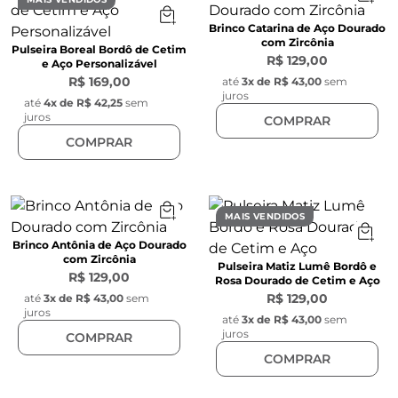
Brinco Catarina de Aço Dourado
com Zircônia
Pulseira Boreal Bordô de Cetim
R$ 129,00
e Aço Personalizável
R$ 169,00
até
3
x de
R$ 43,00
sem
juros
até
4
x de
R$ 42,25
sem
juros
COMPRAR
COMPRAR
MAIS VENDIDOS
Brinco Antônia de Aço Dourado
com Zircônia
Pulseira Matiz Lumê Bordô e
R$ 129,00
Rosa Dourado de Cetim e Aço
R$ 129,00
até
3
x de
R$ 43,00
sem
juros
até
3
x de
R$ 43,00
sem
juros
COMPRAR
COMPRAR