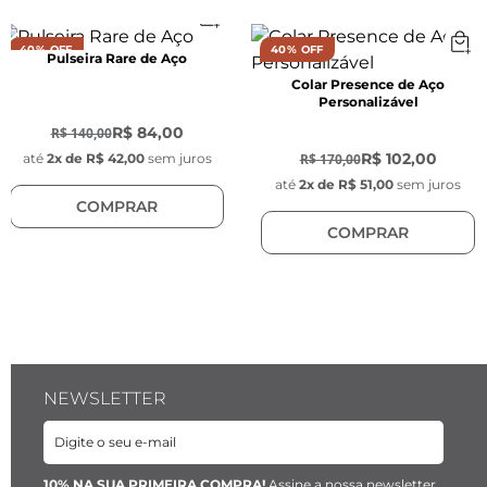
Material:
 Aço inoxidável Prata.
40% OFF
40% OFF
Pulseira Rare de Aço
Colar Presence de Aço
Personalizável
-
40
%
-
40
%
R$ 84,00
R$ 140,00
R$ 102,00
R$ 170,00
até
2
x de
R$ 42,00
sem juros
até
2
x de
R$ 51,00
sem juros
COMPRAR
COMPRAR
NEWSLETTER
10% NA SUA PRIMEIRA COMPRA!
Assine a nossa newsletter