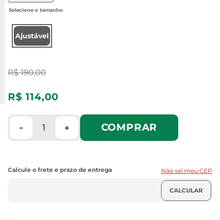
Ajustável
R$
190
,
00
R$
114
,
00
COMPRAR
－
＋
Não sei meu CEP