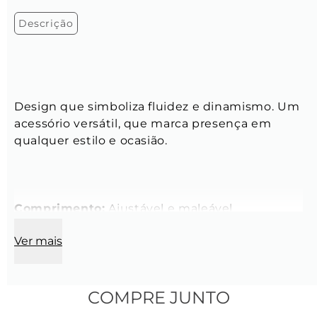
Descrição
Design que simboliza fluidez e dinamismo. Um 
acessório versátil, que marca presença em 
qualquer estilo e ocasião.
Comprimento:
 Ajustável e maleável
Ver mais
Modelo:
 Cuff torcida
Largura:
 4 mm
COMPRE JUNTO
Espessura do elo:
 0,6 mm 