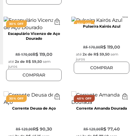
30% OFF
30% OFF
Pulseira Kairós Azul
Escapulário Vicenzo de Aço
Dourado
-
30
%
-
30
%
R$ 119,00
R$ 170,00
R$ 119,00
R$ 170,00
até
2
x de
R$ 59,50
sem
juros
até
2
x de
R$ 59,50
sem
juros
COMPRAR
COMPRAR
30% OFF
40% OFF
Corrente Deusa de Aço
Corrente Amanda Dourada
-
30
%
-
40
%
R$ 90,30
R$ 77,40
R$ 129,00
R$ 129,00