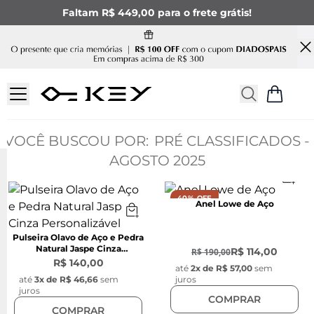
Faltam R$ 449,00 para o frete grátis!
PRÉ CLASSIFICADOS -
AGOSTO 2025
40% OFF
Anel Lowe de Aço
-
40
%
Pulseira Olavo de Aço e Pedra
Natural Jaspe Cinza
R$ 114,00
R$ 190,00
Personalizável
R$ 140,00
até
2
x de
R$ 57,00
sem
até
3
x de
R$ 46,66
sem
juros
juros
COMPRAR
COMPRAR