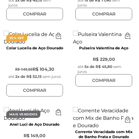
até
2
x de
R$ 45,15
sem
até
1
x de
R$ 77,40
sem
juros
juros
COMPRAR
COMPRAR
30% OFF
Colar Lucelia de Aço Dourado
Pulseira Valentina de Aço
R$ 229,00
-
30
%
até
5
x de
R$ 45,80
sem
R$ 104,30
R$ 149,00
juros
até
2
x de
R$ 52,15
sem juros
COMPRAR
COMPRAR
MAIS VENDIDOS
Anel Luci de Aço Dourado
Corrente Veracidade com Mix
R$ 149,00
de Banho Prata e Dourado