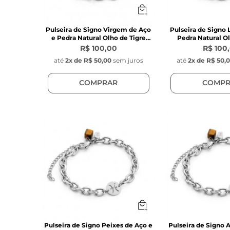
Pulseira de Signo Virgem de Aço
Pulseira de Signo 
e Pedra Natural Olho de Tigre
Pedra Natural Ol
Marrom
Marro
R$ 100,00
R$ 100
até
2
x de
R$ 50,00
sem juros
até
2
x de
R$ 50,
COMPRAR
COMPR
Pulseira de Signo Peixes de Aço e
Pulseira de Signo 