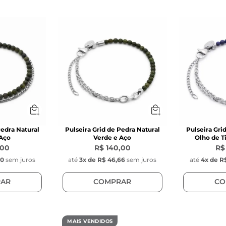
Pedra Natural
Pulseira Grid de Pedra Natural
Pulseira Gri
 Aço
Verde e Aço
Olho de T
,00
R$ 140,00
R$
50
sem juros
até
3
x de
R$ 46,66
sem juros
até
4
x de
R$
AR
COMPRAR
CO
MAIS VENDIDOS