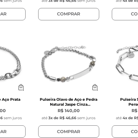
66
sem juros
até
3
x de
R$ 46,66
sem juros
até
4
x de
R$
AR
COMPRAR
CO
e Aço Prata
Pulseira Olavo de Aço e Pedra
Pulseira 
Natural Jaspe Cinza
Pers
Personalizável
,00
R$ 140,00
R$
66
sem juros
até
3
x de
R$ 46,66
sem juros
até
4
x de
R$
AR
COMPRAR
CO