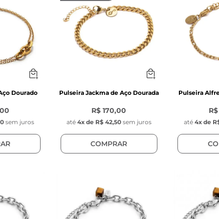
 Aço Dourado
Pulseira Jackma de Aço Dourada
Pulseira Alf
,00
R$ 170,00
R$
50
sem juros
até
4
x de
R$ 42,50
sem juros
até
4
x de
R$
AR
COMPRAR
CO