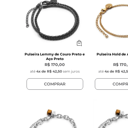
Pulseira Lemmy de Couro Preto e
Pulseira Hold de
Aço Preto
R$ 170,00
R$ 170
até
4
x de
R$ 42,50
sem juros
até
4
x de
R$ 42,
COMPRAR
COMPR