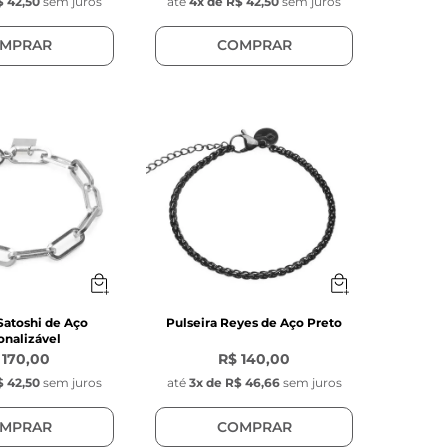
 42,50
sem juros
até
4
x de
R$ 42,50
sem juros
MPRAR
COMPRAR
Satoshi de Aço
Pulseira Reyes de Aço Preto
onalizável
 170,00
R$ 140,00
 42,50
sem juros
até
3
x de
R$ 46,66
sem juros
MPRAR
COMPRAR