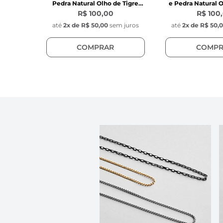
Pedra Natural Olho de Tigre
e Pedra Natural O
Marrom
Marro
R$ 100,00
R$ 100
até
2
x de
R$ 50,00
sem juros
até
2
x de
R$ 50,
COMPRAR
COMPR