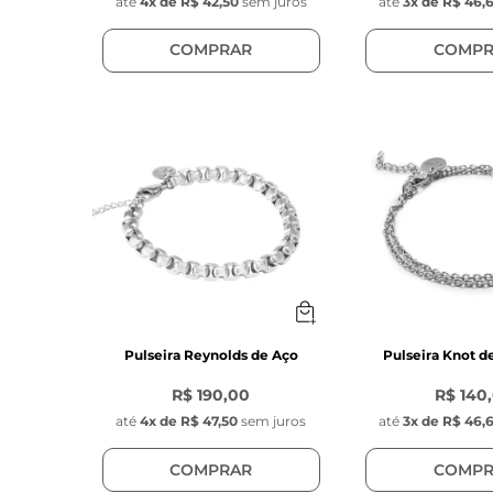
até
4
x de
R$ 42,50
sem juros
até
3
x de
R$ 46,
COMPRAR
COMPR
Pulseira Reynolds de Aço
Pulseira Knot d
R$ 190,00
R$ 140
até
4
x de
R$ 47,50
sem juros
até
3
x de
R$ 46,
COMPRAR
COMPR