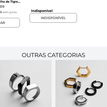
lho de Tigre
m
,00
Indisponível
00
sem juros
INDISPONÍVEL
AR
OUTRAS CATEGORIAS