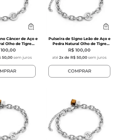
gno Câncer de Aço e
Pulseira de Signo Leão de Aço e
al Olho de Tigre
Pedra Natural Olho de Tigre
arrom
Marrom
 100,00
R$ 100,00
 50,00
sem juros
até
2
x de
R$ 50,00
sem juros
MPRAR
COMPRAR