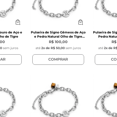
Touro de Aço e
Pulseira de Signo Gêmeos de Aço
Pulseira de Si
ho de Tigre
e Pedra Natural Olho de Tigre
Pedra Natur
Marrom
M
,00
R$ 100,00
R$
00
sem juros
até
2
x de
R$ 50,00
sem juros
até
2
x de
R$
AR
COMPRAR
CO