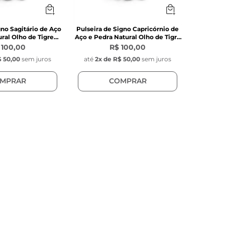
gno Sagitário de Aço
Pulseira de Signo Capricórnio de
ral Olho de Tigre
Aço e Pedra Natural Olho de Tigre
arrom
Marrom
 100,00
R$ 100,00
 50,00
sem juros
até
2
x de
R$ 50,00
sem juros
MPRAR
COMPRAR