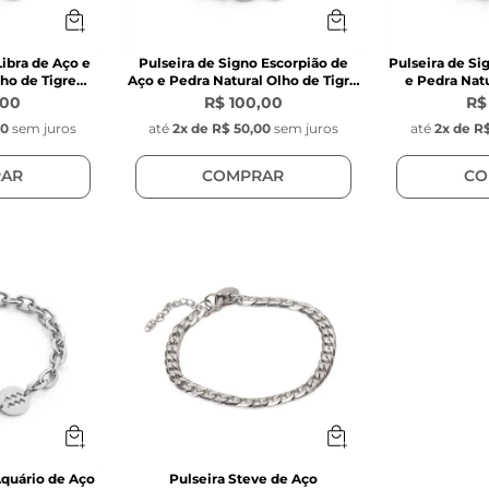
Libra de Aço e
Pulseira de Signo Escorpião de
Pulseira de Si
ho de Tigre
Aço e Pedra Natural Olho de Tigre
e Pedra Natu
m
Marrom
M
,00
R$ 100,00
R$
00
sem juros
até
2
x de
R$ 50,00
sem juros
até
2
x de
R$
AR
COMPRAR
CO
Aquário de Aço
Pulseira Steve de Aço