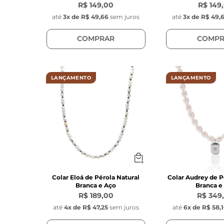
R$ 149,00
R$ 149
até
3
x de
R$ 49,66
sem juros
até
3
x de
R$ 49,
COMPRAR
COMPR
LANÇAMENTO
LANÇAMENTO
Colar Eloá de Pérola Natural
Colar Audrey de P
Branca e Aço
Branca e
R$ 189,00
R$ 349
até
4
x de
R$ 47,25
sem juros
até
6
x de
R$ 58,