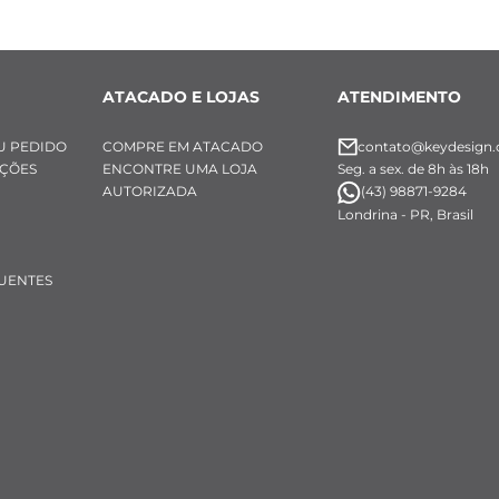
ATACADO E LOJAS
ATENDIMENTO
U PEDIDO
COMPRE EM ATACADO
contato@keydesign.
UÇÕES
ENCONTRE UMA LOJA
Seg. a sex. de 8h às 18h
AUTORIZADA
(43) 98871-9284
Londrina - PR, Brasil
UENTES