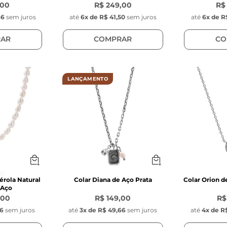
,00
R$ 249,00
R$
66
sem juros
até
6
x de
R$ 41,50
sem juros
até
6
x de
R
AR
COMPRAR
CO
LANÇAMENTO
érola Natural
Colar Diana de Aço Prata
Colar Orion d
 Aço
,00
R$ 149,00
R$
16
sem juros
até
3
x de
R$ 49,66
sem juros
até
4
x de
R$