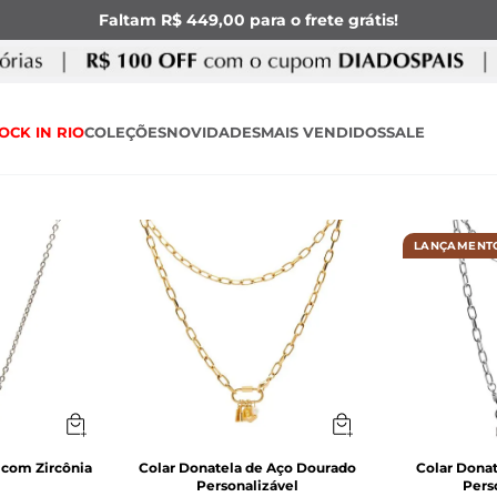
Faltam R$ 449,00 para o frete grátis!
OCK IN RIO
COLEÇÕES
NOVIDADES
MAIS VENDIDOS
SALE
LANÇAMENT
 com Zircônia
Colar Donatela de Aço Dourado
Colar Donat
Personalizável
Pers