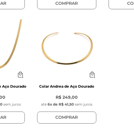
AR
COMPRAR
CO
de Aço Dourado
Colar Andrea de Aço Dourado
,00
R$ 249,00
00
sem juros
até
6
x de
R$ 41,50
sem juros
AR
COMPRAR