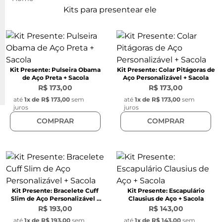
Kits para presentear ele
Kit Presente: Pulseira Obama
Kit Presente: Colar Pitágoras de
de Aço Preta + Sacola
Aço Personalizável + Sacola
R$ 173,00
R$ 173,00
até
1
x de
R$ 173,00
sem
até
1
x de
R$ 173,00
sem
juros
juros
COMPRAR
COMPRAR
Kit Presente: Bracelete Cuff
Kit Presente: Escapulário
Slim de Aço Personalizável +
Clausius de Aço + Sacola
Sacola
R$ 193,00
R$ 143,00
até
1
x de
R$ 193,00
sem
até
1
x de
R$ 143,00
sem