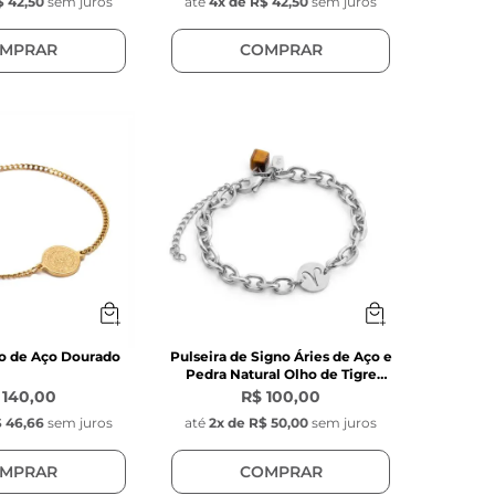
 42,50
sem juros
até
4
x de
R$ 42,50
sem juros
MPRAR
COMPRAR
co de Aço Dourado
Pulseira de Signo Áries de Aço e
Pedra Natural Olho de Tigre
Marrom
 140,00
R$ 100,00
 46,66
sem juros
até
2
x de
R$ 50,00
sem juros
MPRAR
COMPRAR