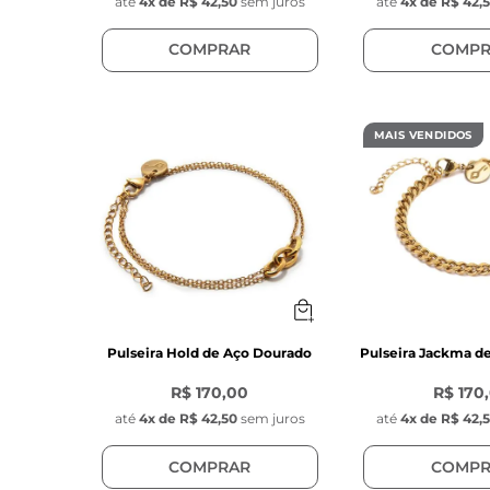
até
4
x de
R$ 42,50
sem juros
até
4
x de
R$ 42,
COMPRAR
COMPR
MAIS VENDIDOS
Pulseira Hold de Aço Dourado
Pulseira Jackma d
R$ 170,00
R$ 170
até
4
x de
R$ 42,50
sem juros
até
4
x de
R$ 42,
COMPRAR
COMPR