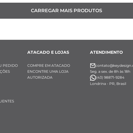
ATACADO E LOJAS
ATENDIMENTO
U PEDIDO
COMPRE EM ATACADO
contato@keydesign.
UÇÕES
ENCONTRE UMA LOJA
Seg. a sex. de 8h às 18h
AUTORIZADA
(43) 98871-9284
Londrina - PR, Brasil
UENTES