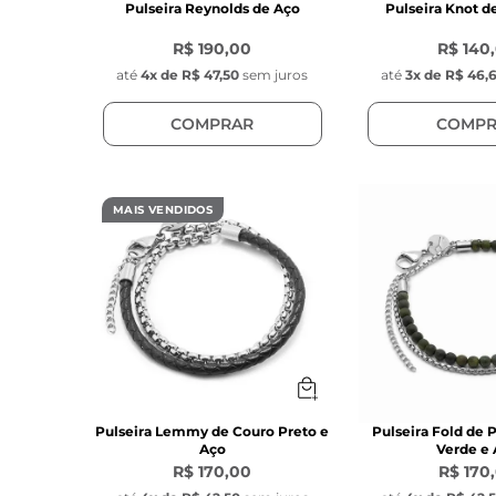
Pulseira Reynolds de Aço
Pulseira Knot d
R$ 190,00
R$ 140
até
4
x de
R$ 47,50
sem juros
até
3
x de
R$ 46,
COMPRAR
COMPR
MAIS VENDIDOS
Pulseira Lemmy de Couro Preto e
Pulseira Fold de 
Aço
Verde e
R$ 170,00
R$ 170