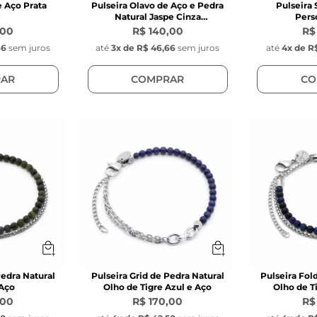
e Aço Prata
Pulseira Olavo de Aço e Pedra
Pulseira 
Natural Jaspe Cinza
Pers
Personalizável
,00
R$ 140,00
R$
66
sem juros
até
3
x de
R$ 46,66
sem juros
até
4
x de
R$
AR
COMPRAR
CO
Pedra Natural
Pulseira Grid de Pedra Natural
Pulseira Fol
 Aço
Olho de Tigre Azul e Aço
Olho de T
,00
R$ 170,00
R$