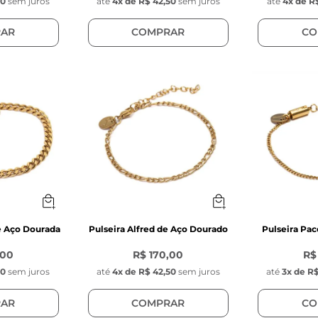
50
sem juros
até
4
x de
R$ 42,50
sem juros
até
4
x de
R$
AR
COMPRAR
CO
e Aço Dourada
Pulseira Alfred de Aço Dourado
Pulseira Pa
,00
R$ 170,00
R$
50
sem juros
até
4
x de
R$ 42,50
sem juros
até
3
x de
R$
AR
COMPRAR
CO