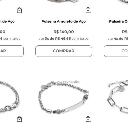
n de Aço
Pulseira Amuleto de Aço
Pulseira 
,00
R$ 140,00
R$
66
sem juros
até
3
x de
R$ 46,66
sem juros
até
4
x de
R$
AR
COMPRAR
CO