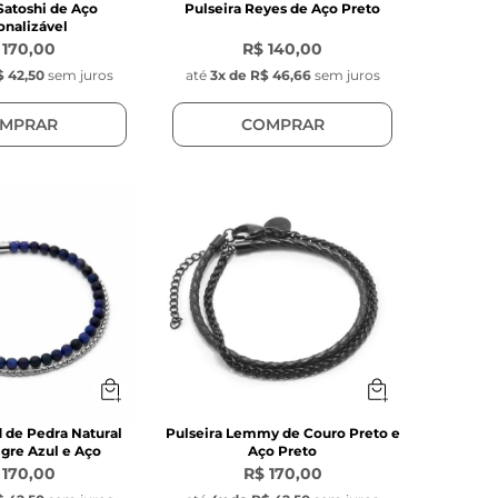
Satoshi de Aço
Pulseira Reyes de Aço Preto
onalizável
 170,00
R$ 140,00
 42,50
sem juros
até
3
x de
R$ 46,66
sem juros
MPRAR
COMPRAR
d de Pedra Natural
Pulseira Lemmy de Couro Preto e
igre Azul e Aço
Aço Preto
 170,00
R$ 170,00