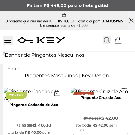
Faltam R$ 449,00 para o frete grátis!
PINGENTES
MASCULINOS
Pingentes Masculinos | Key Design
20% OFF
40% OFF
Pingente Cruz de Aço
Pingente Cadeado de Aço
-
40
%
-
20
%
R$ 42,00
R$ 70,00
R$ 40,00
R$ 50,00
até
1
x de
R$ 42,00
sem
juros
até
1
x de
R$ 40,00
sem