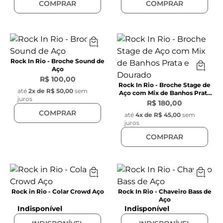
COMPRAR
COMPRAR
Rock In Rio - Broche Sound de
Aço
R$ 100,00
Rock In Rio - Broche Stage de
até
2
x de
R$ 50,00
sem
Aço com Mix de Banhos Prata
juros
e Dourado
R$ 180,00
COMPRAR
até
4
x de
R$ 45,00
sem
juros
COMPRAR
Rock in Rio - Colar Crowd Aço
Rock In Rio - Chaveiro Bass de
Aço
Indisponível
Indisponível