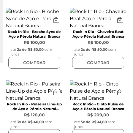
Rock In Rio - Broche Sync de
Rock In Rio - Chaveiro Beat
Aço e Pérola Natural Branca
Aço e Pérola Natural Branca
R$ 100,00
R$ 100,00
até
2
x de
R$ 50,00
sem
até
2
x de
R$ 50,00
sem
juros
juros
COMPRAR
COMPRAR
Rock In Rio - Pulseira Line-Up
Rock In Rio - Cinto Pulse de
de Aço e Pérola Natural
Aço e Pérola Natural Branca
Branca
R$ 120,00
R$ 209,00
até
3
x de
R$ 40,00
sem
até
5
x de
R$ 41,80
sem
juros
juros