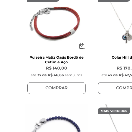
Pulseira Matiz Oasis Bordô de
Colar Hill 
Cetim e Aço
R$ 140,00
R$ 170
até
3
x de
R$ 46,66
sem juros
até
4
x de
R$ 42,
COMPRAR
COMPR
MAIS VENDIDOS