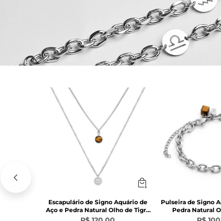
Escapulário de Signo Aquário de
Pulseira de Signo 
Aço e Pedra Natural Olho de Tigre
Pedra Natural O
Marrom
Marr
R$ 120,00
R$ 100