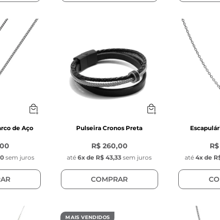
arco de Aço
Pulseira Cronos Preta
Escapulár
,00
R$ 260,00
R$
50
sem juros
até
6
x de
R$ 43,33
sem juros
até
4
x de
R$
AR
COMPRAR
CO
MAIS VENDIDOS