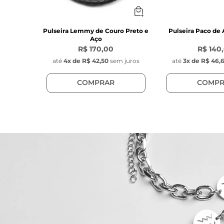
Pulseira Lemmy de Couro Preto e
Pulseira Paco de
Aço
R$ 170,00
R$ 140
até
4
x de
R$ 42,50
sem juros
até
3
x de
R$ 46,
COMPRAR
COMPR