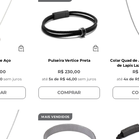
de Aço
Pulseira Vertice Preta
Colar Quad de 
de Lapis La
,00
R$ 230,00
R$
50
sem juros
até
5
x de
R$ 46,00
sem juros
até
4
x de
R$
AR
COMPRAR
CO
MAIS VENDIDOS