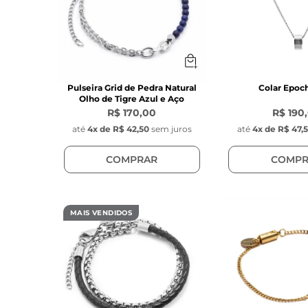
Pulseira Grid de Pedra Natural
Colar Epoch
Olho de Tigre Azul e Aço
R$ 170,00
R$ 190
até
4
x de
R$ 42,50
sem juros
até
4
x de
R$ 47,
COMPRAR
COMPR
MAIS VENDIDOS