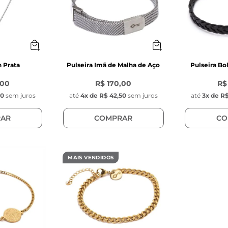
 Prata
Pulseira Imã de Malha de Aço
Pulseira Bo
,00
R$ 170,00
R$
50
sem juros
até
4
x de
R$ 42,50
sem juros
até
3
x de
R$
AR
COMPRAR
CO
MAIS VENDIDOS