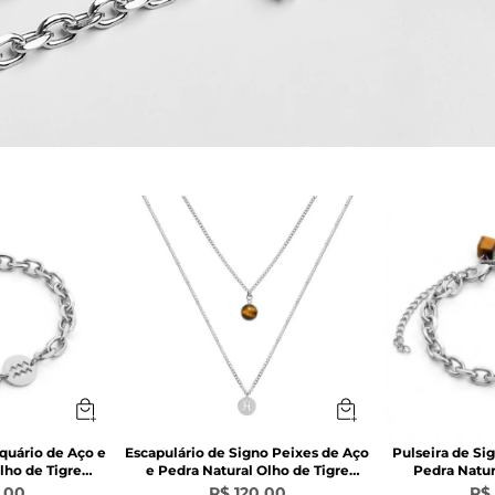
Aquário de Aço e
Escapulário de Signo Peixes de Aço
Pulseira de Si
lho de Tigre
e Pedra Natural Olho de Tigre
Pedra Natur
om
Marrom
M
,00
R$ 120,00
R$