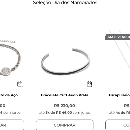
Seleção Dia dos Namorados
MAIS VENDI
eto de Aço
Bracelete Cuff Aeon Prata
Escapulári
,00
R$ 230,00
R$
66
sem juros
até
5
x de
R$ 46,00
sem juros
até
4
x de
R$
AR
COMPRAR
CO